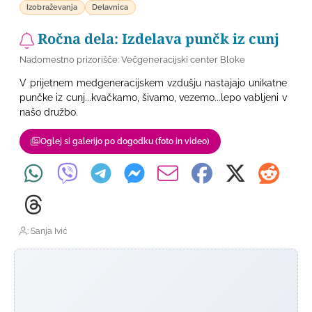
Izobraževanja
Delavnica
Ročna dela: Izdelava punčk iz cunj
Nadomestno prizorišče: Večgeneracijski center Bloke
V prijetnem medgeneracijskem vzdušju nastajajo unikatne
punčke iz cunj...kvačkamo, šivamo, vezemo...lepo vabljeni v
našo družbo.
Oglej si galerijo po dogodku (foto in video)
: Sanja Ivić