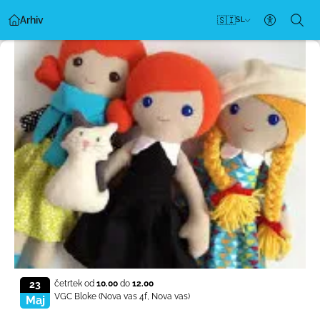
Arhiv
🇸🇮
SL
Nastavitv
23
četrtek od
10.00
do
12.00
VGC Bloke
(Nova vas 4f, Nova vas)
Maj