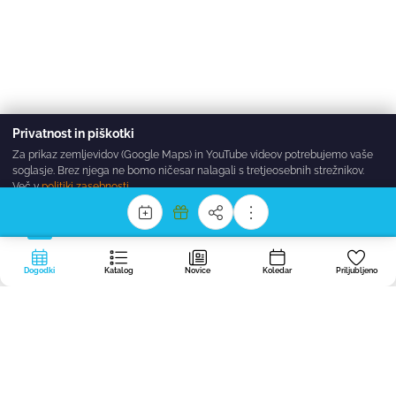
Privatnost in piškotki
Za prikaz zemljevidov (Google Maps) in YouTube videov potrebujemo vaše
soglasje. Brez njega ne bomo ničesar nalagali s tretjeosebnih strežnikov.
Več v
politiki zasebnosti
.
Sprejmi vse
Zavrni
Nastavitve
Dogodki
Katalog
Novice
Koledar
Priljubljeno
Portal
dogodki.today
ustvarjamo v Regijskem stičišču nevladnih
organizacij BOREO — nevladno, neprofitno in brezplačno, da noben dober