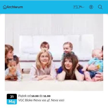
Archiwum
🇵🇱
PL
Ustawien
31
Piątek od
10.00
do
11.00
VGC Bloke
(Nova vas 4f, Nova vas)
Maj