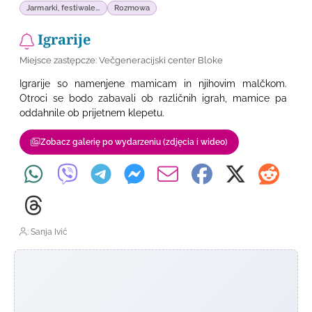
Jarmarki, festiwale...
Rozmowa
Igrarije
Miejsce zastępcze: Večgeneracijski center Bloke
Igrarije so namenjene mamicam in njihovim malčkom.
Otroci se bodo zabavali ob različnih igrah, mamice pa
oddahnile ob prijetnem klepetu.
Zobacz galerię po wydarzeniu (zdjęcia i wideo)
: Sanja Ivić