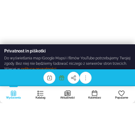
Privatnost in piškotki
Do wyświetlania map (Google Maps) i filmów YouTube potrzebujemy Twojej
zgody. Bez niej nie będziemy ładować niczego z serwerów stron trzecich.
Więcej w
polityce prywatności
.
Sprejmi vse
Zavrni
Nastavitve
Wydarzenia
Katalog
Aktualności
Kalendarz
Popularne
Portal
dogodki.today
tworzymy w Regionalnym Centrum Organizacji