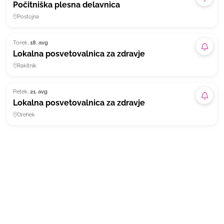
Naroč
Počitniška plesna delavnica
Postojna
Torek,
18. avg
Naroč
Lokalna posvetovalnica za zdravje
Rakitnik
Petek,
21. avg
Naroč
Lokalna posvetovalnica za zdravje
Orehek