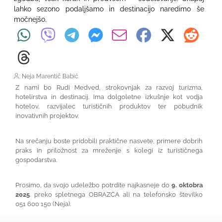
lahko sezono podaljšamo in destinacijo naredimo še
močnejšo.
: Neja Marentič Babić
Z nami bo Rudi Medved, strokovnjak za razvoj turizma,
hotelirstva in destinacij. Ima dolgoletne izkušnje kot vodja
hotelov, razvijalec turističnih produktov ter pobudnik
inovativnih projektov.
Na srečanju boste pridobili praktične nasvete, primere dobrih
praks in priložnost za mreženje s kolegi iz turističnega
gospodarstva.
Prosimo, da svojo udeležbo potrdite najkasneje do
9. oktobra
2025
. preko spletnega
OBRAZCA
ali na telefonsko številko
051 600 150 (Neja).