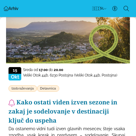
Arhiv
🇸🇮
SL
Nastavitv
15
Sreda od
17.00
do
20.00
Veliki Otok 44b, 6230 Postojna
(Veliki Otok 44b, Postojna)
Okt
Izobraževanja
Delavnica
Kako ostati viden izven sezone in
zakaj je sodelovanje v destinaciji
ključ do uspeha
Da ostanemo vidni tudi izven glavnih mesecev, šteje vsaka
zgodba, vsak korak in predvsem – sodelovanje. Skupaj