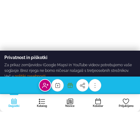
Privatnost in piškotki
Za prikaz zemljevidov (Google Maps) in YouTube videov potrebujemo vaše
soglasje. Brez njega ne bomo ničesar nalagali s tretjeosebnih strežnikov.
Več v
politiki zasebnosti
.
Sprejmi vse
Zavrni
Nastavitve
Dogodki
Katalog
Novice
Koledar
Priljubljeno