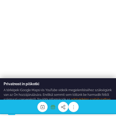
Privatnost in piškotki
A térképek (Google Maps) és YouTube videók megjelenítéséhez szükségünk
van az Ön hozzájárulására. Enélkül semmit sem töltünk be harmadik féltől
származó szerverekről. További információk az
adatvédelmi szabályzatban
.
Sprejmi vse
Zavrni
Nastavitve