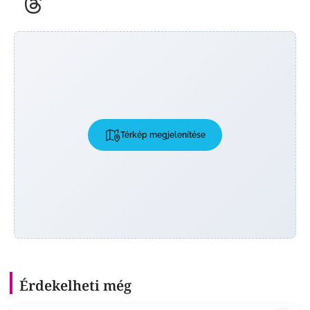
Térkép megjelenítése
Érdekelheti még