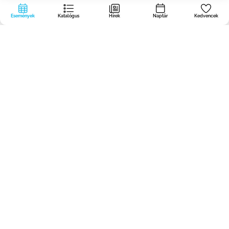
Események
Katalógus
Hírek
Naptár
Kedvencek
A
dogodki.today
portált a BOREO Regionális Nem Kormányzati
Szervezetek Központjában hozzuk létre — nem kormányzati, non-profit
és ingyenesen, hogy egyetlen jó Primorsko-notranjska-i esemény se
maradjon észrevétlen.
Szervezőknek
A portálról
Adatvédelmi irányelvek
Adatvédelem és sütik
Javaslat?
A programot a Belügyi és Közigazgatási Minisztérium társfinanszírozza az NVO
Alapból.