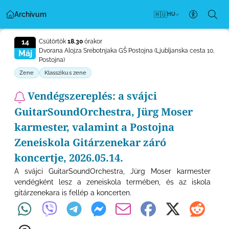
Archívum
🇭🇺
HU
Akadályme
14
Csütörtök
18.30
órakor
Dvorana Alojza Srebotnjaka GŠ Postojna
(Ljubljanska cesta 10,
Máj
Postojna)
Zene
Klasszikus zene
Vendégszereplés: a svájci
GuitarSoundOrchestra, Jürg Moser
karmester, valamint a Postojna
Zeneiskola Gitárzenekar záró
koncertje, 2026.05.14.
A svájci GuitarSoundOrchestra, Jürg Moser karmester
vendégként lesz a zeneiskola termében, és az iskola
gitárzenekara is fellép a koncerten.