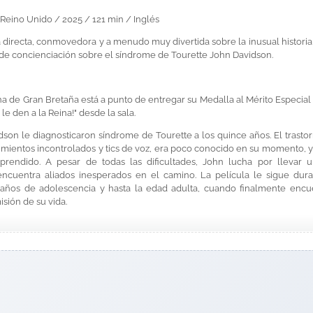
 Reino Unido / 2025 / 121 min / Inglés
 directa, conmovedora y a menudo muy divertida sobre la inusual historia
a de concienciación sobre el síndrome de Tourette John Davidson.
na de Gran Bretaña está a punto de entregar su Medalla al Mérito Especia
le den a la Reina!" desde la sala.
son le diagnosticaron síndrome de Tourette a los quince años. El trasto
imientos incontrolados y tics de voz, era poco conocido en su momento,
endido. A pesar de todas las dificultades, John lucha por llevar u
encuentra aliados inesperados en el camino. La película le sigue dur
 años de adolescencia y hasta la edad adulta, cuando finalmente encu
sión de su vida.