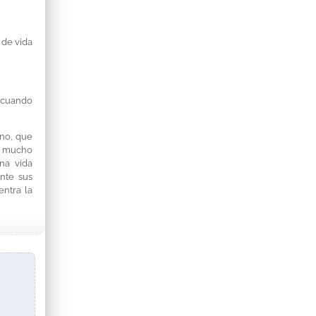
 de vida
l cuando
rno, que
 y mucho
na vida
ante sus
entra la