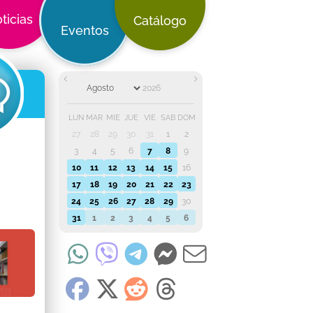
ticias
Catálogo
Eventos
LUN
MAR
MIÉ
JUE
VIE
SÁB
DOM
27
28
29
30
31
1
2
3
4
5
6
7
8
9
10
11
12
13
14
15
16
17
18
19
20
21
22
23
24
25
26
27
28
29
30
31
1
2
3
4
5
6