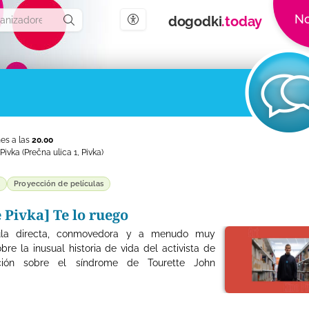
No
dogodki
.today
Configuración de accesibilidad
nes a las
20.00
 Pivka
(Prečna ulica 1, Pivka)
s
Proyección de películas
 Pivka] Te lo ruego
ula directa, conmovedora y a menudo muy
obre la inusual historia de vida del activista de
ación sobre el síndrome de Tourette John