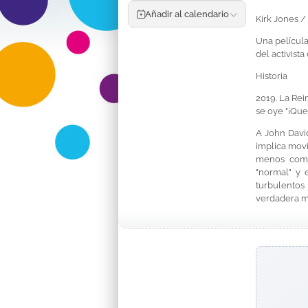
Añadir al calendario
Kirk Jones /
Una película
del activist
Historia
2019. La Rei
se oye "¡Que 
A John David
implica mov
menos compr
"normal" y 
turbulentos
verdadera mi