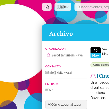
🇪🇸
ES
Archivo
ORGANIZADOR
Vier
15
Kino
Zavod za turizem Pivka
May
Actuacione
CONTACTO
info@visitpivka.si
[Cine
Una pelíc
ENTRADA
divertida s
5 €
concienci
Davidson.
Cómo llegar al lugar