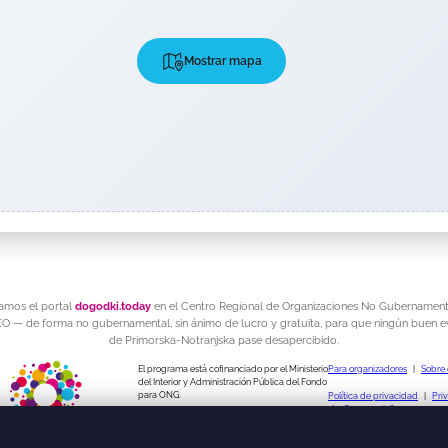
Mostrar mapa
amos el portal
dogodki.today
en el Centro Regional de Organizaciones No Gubernament
 — de forma no gubernamental, sin ánimo de lucro y gratuita, para que ningún buen 
de Primorska-Notranjska pase desapercibido.
El programa está cofinanciado por el Ministerio
Para organizadores
|
Sobre 
del Interior y Administración Pública del Fondo
para ONG.
Política de privacidad
|
Pri
|
¿Sugerencia?