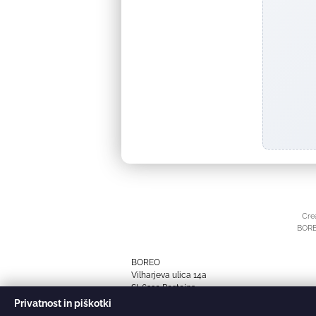
Cre
BOREO
BOREO
Vilharjeva ulica 14a
SI-6230 Postojna
t:
051 840 004
Privatnost in piškotki
e:
info@boreo.si