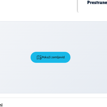
Pokaži zemljevid
ni