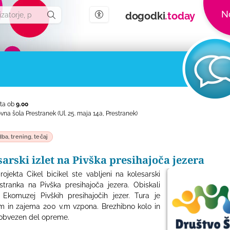
N
dogodki
.today
Nastavitve dostopnosti
ta ob
9.00
vna šola Prestranek
(Ul. 25. maja 14a, Prestranek)
ba, trening, tečaj
arski izlet na Pivška presihajoča jezera
ojekta Cikel bicikel ste vabljeni na kolesarski
estranka na Pivška presihajoča jezera. Obiskali
Ekomuzej Pivških presihajočih jezer. Tura je
m in zajema 200 v.m vzpona. Brezhibno kolo in
 obvezen del opreme.