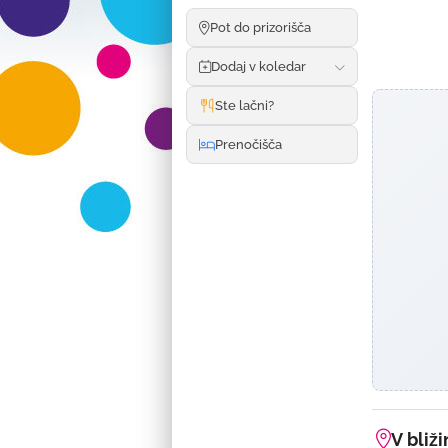
Pot do prizorišča
Dodaj v koledar
Ste lačni?
Prenočišča
V bliži