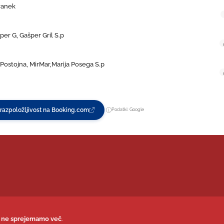
ranek
er G, Gašper Gril S.p
Postojna, MirMar,Marija Posega S.p
 razpoložljivost na Booking.com
Podatki: Google
v ne sprejemamo več
.