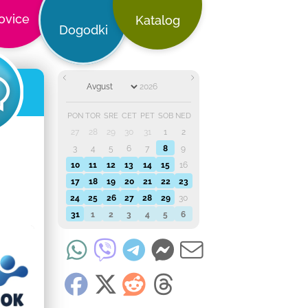
ovice
Katalog
Dogodki
PON
TOR
SRE
ČET
PET
SOB
NED
27
28
29
30
31
1
2
3
4
5
6
7
8
9
10
11
12
13
14
15
16
17
18
19
20
21
22
23
24
25
26
27
28
29
30
31
1
2
3
4
5
6