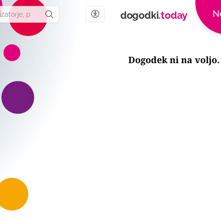
N
dogodki
.today
Nastavitve dostopnosti
Dogodek ni na voljo.