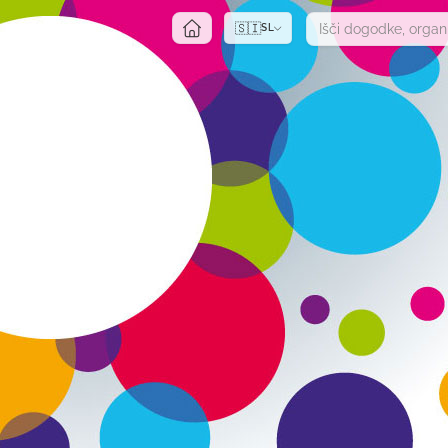
🇸🇮
SL