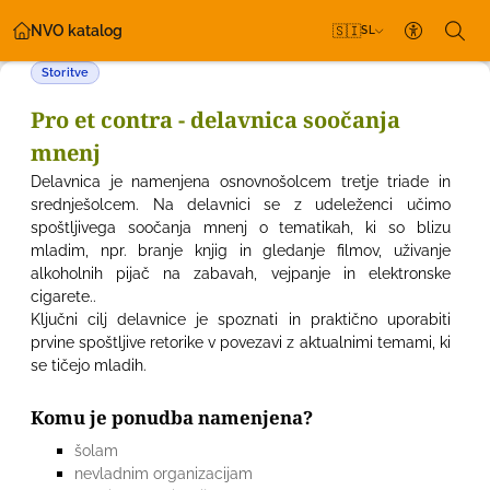
NVO katalog
🇸🇮
SL
Nastavitv
Storitve
Pro et contra - delavnica soočanja
mnenj
Delavnica je namenjena osnovnošolcem tretje triade in
srednješolcem. Na delavnici se z udeleženci učimo
spoštljivega soočanja mnenj o tematikah, ki so blizu
mladim, npr. branje knjig in gledanje filmov, uživanje
alkoholnih pijač na zabavah, vejpanje in elektronske
cigarete..
Ključni cilj delavnice je spoznati in praktično uporabiti
prvine spoštljive retorike v povezavi z aktualnimi temami, ki
se tičejo mladih.
Komu je ponudba namenjena?
šolam
nevladnim organizacijam