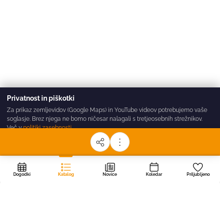
Privatnost in piškotki
Za prikaz zemljevidov (Google Maps) in YouTube videov potrebujemo vaše
soglasje. Brez njega ne bomo ničesar nalagali s tretjeosebnih strežnikov.
Več v
politiki zasebnosti
.
Sprejmi vse
Zavrni
Nastavitve
Dogodki
Katalog
Novice
Koledar
Priljubljeno