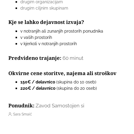
drugim organizacijam
drugim ciljnim skupinam
Kje se lahko dejavnost izvaja?
v notranjih ali zunanjih prostorih ponudnika
v vaših prostorih
v kjerkoli v notranjih prostorih
Predvideno trajanje:
60 minut
Okvirne cene storitve, najema ali stroškov
150€ / delavnico
(skupina do 10 oseb)
220€ / delavnico
(skupina do 20 oseb)
Ponudnik:
Zavod Samostojen si
: Sara Smaić