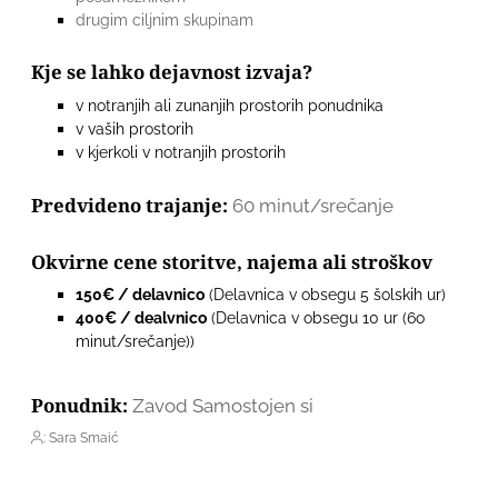
drugim ciljnim skupinam
Kje se lahko dejavnost izvaja?
v notranjih ali zunanjih prostorih ponudnika
v vaših prostorih
v kjerkoli v notranjih prostorih
Predvideno trajanje:
60 minut/srečanje
Okvirne cene storitve, najema ali stroškov
150€ / delavnico
(Delavnica v obsegu 5 šolskih ur)
400€ / dealvnico
(Delavnica v obsegu 10 ur (6o
minut/srečanje))
Ponudnik:
Zavod Samostojen si
: Sara Smaić