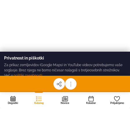
Privatnost in piškotki
Za prikaz zemljevidov (Google Maps) in YouTube videov potrebujemo vaše
soglasje. Brez njega ne bomo ničesar nalagali s tretjeosebnih strežnikov.
Več v
politiki zasebnosti
.
Sprejmi vse
Zavrni
Nastavitve
Dogodki
Katalog
Novice
Koledar
Priljubljeno