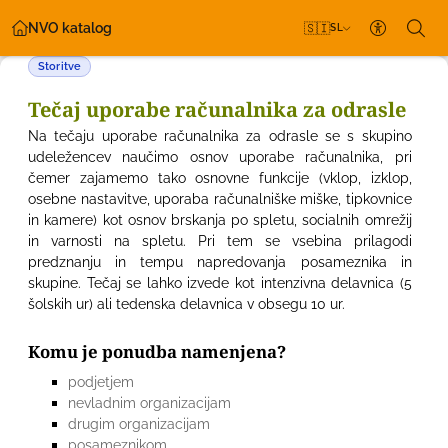
NVO katalog
🇸🇮
SL
Nastavitv
Storitve
Tečaj uporabe računalnika za odrasle
Na tečaju uporabe računalnika za odrasle se s skupino
udeležencev naučimo osnov uporabe računalnika, pri
čemer zajamemo tako osnovne funkcije (vklop, izklop,
osebne nastavitve, uporaba računalniške miške, tipkovnice
in kamere) kot osnov brskanja po spletu, socialnih omrežij
in varnosti na spletu. Pri tem se vsebina prilagodi
predznanju in tempu napredovanja posameznika in
skupine. Tečaj se lahko izvede kot intenzivna delavnica (5
šolskih ur) ali tedenska delavnica v obsegu 10 ur.
Komu je ponudba namenjena?
podjetjem
nevladnim organizacijam
drugim organizacijam
posameznikom