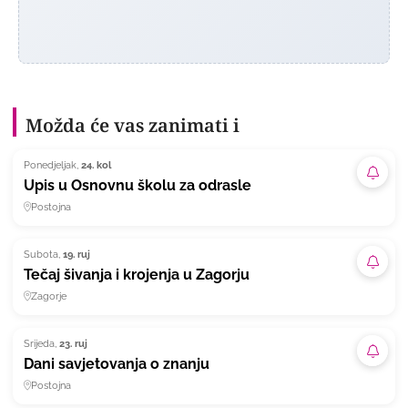
Možda će vas zanimati i
Ponedjeljak,
24. kol
Pretpl
Upis u Osnovnu školu za odrasle
Postojna
Subota,
19. ruj
Pretpl
Tečaj šivanja i krojenja u Zagorju
Zagorje
Srijeda,
23. ruj
Pretpl
Dani savjetovanja o znanju
Postojna