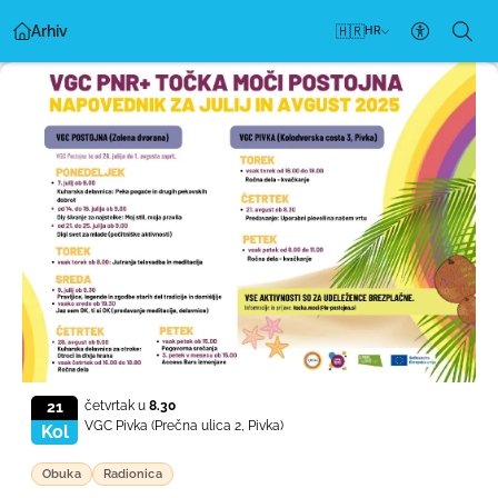
Arhiv
🇭🇷
HR
Postavke 
21
četvrtak u
8.30
VGC Pivka
(Prečna ulica 2, Pivka)
Kol
Obuka
Radionica