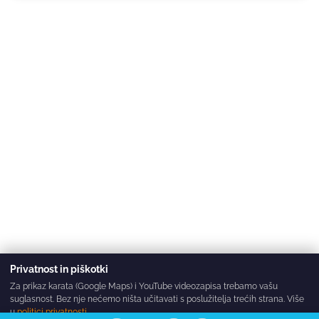
Privatnost in piškotki
Za prikaz karata (Google Maps) i YouTube videozapisa trebamo vašu
suglasnost. Bez nje nećemo ništa učitavati s poslužitelja trećih strana. Više
u
politici privatnosti
.