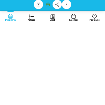
Sprejmi vse
Zavrni
Nastavitve
Događanja
Katalog
Vijesti
Kalendar
Popularno
Portal
dogodki.today
stvaramo u Regionalnom centru nevladinih
organizacija BOREO — nevladino, neprofitno i besplatno, kako nijedan
dobar događaj Primorsko-notranjske ne bi ostao nezapažen.
Za organizatore
O portalu
Politika privatnosti
Privatnost i kolačići
Prijedlog?
Program sufinancira Ministarstvo unutarnjih poslova i javne uprave iz Fonda za
nevladine organizacije.