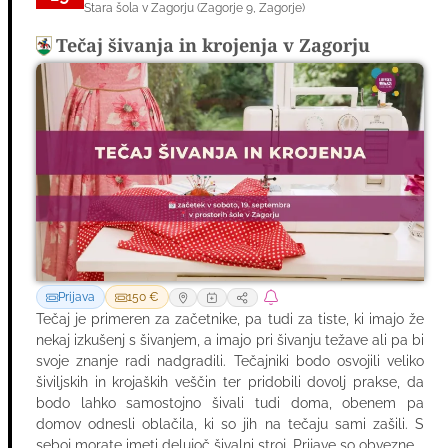
Stara šola v Zagorju
(
Zagorje 9
,
Zagorje
)
SEP
Tečaj šivanja in krojenja v Zagorju
Prijava
150 €
Tečaj je primeren za začetnike, pa tudi za tiste, ki imajo že
nekaj izkušenj s šivanjem, a imajo pri šivanju težave ali pa bi
svoje znanje radi nadgradili. Tečajniki bodo osvojili veliko
šiviljskih in krojaških veščin ter pridobili dovolj prakse, da
bodo lahko samostojno šivali tudi doma, obenem pa
domov odnesli oblačila, ki so jih na tečaju sami zašili. S
seboj morate imeti delujoč šivalni stroj. Prijave so obvezne.