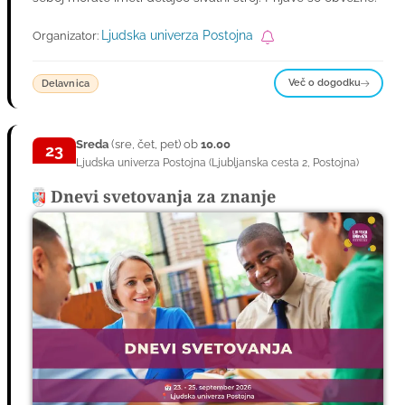
Ljudska univerza Postojna
Organizator:
Več o dogodku
Delavnica
Sreda
(sre, čet, pet) ob
10.00
23
Ljudska univerza Postojna
(
Ljubljanska cesta 2
,
Postojna
)
SEP
Dnevi svetovanja za znanje