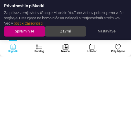
Privatnost in piškotki
Za prikaz zemljevidov (Google Maps) in YouTube videov potrebujemo vaše
soglasje. Brez njega ne bomo ničesar nalagali s tretjeosebnih strežnikov.
Več v
politiki zasebnosti
.
Sprejmi vse
Zavrni
Nastavitve
Dogodki
Katalog
Novice
Koledar
Priljubljeno
Portal
dogodki.today
ustvarjamo v Regijskem stičišču nevladnih
organizacij BOREO — nevladno, neprofitno in brezplačno, da noben dober
dogodek Primorsko-notranjske ne ostane spregledan.
Za organizatorje
O portalu
Politika zasebnosti
Privatnost in piškotki
Predlog?
Program sofinancira Ministrstvo za notranje zadeve in javno upravo iz Sklada za
NVO.