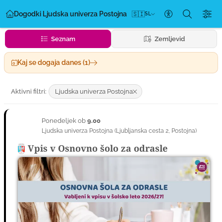
Dogodki Ljudska univerza Postojna
🇸🇮
SL
Nastavitve dos
Seznam
Zemljevid
Kaj se dogaja danes (1)
Aktivni filtri:
Ljudska univerza Postojna
Ponedeljek ob
9.00
24
Ljudska univerza Postojna
(
Ljubljanska cesta 2
,
Postojna
)
AVG
Vpis v Osnovno šolo za odrasle