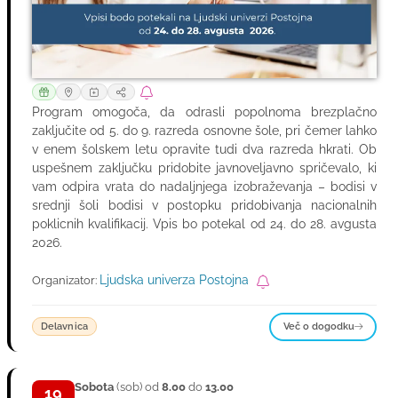
Program omogoča, da odrasli popolnoma brezplačno
zaključite od 5. do 9. razreda osnovne šole, pri čemer lahko
v enem šolskem letu opravite tudi dva razreda hkrati. Ob
uspešnem zaključku pridobite javnoveljavno spričevalo, ki
vam odpira vrata do nadaljnjega izobraževanja – bodisi v
srednji šoli bodisi v postopku pridobivanja nacionalnih
poklicnih kvalifikacij. Vpis bo potekal od 24. do 28. avgusta
2026.
Ljudska univerza Postojna
Organizator:
Več o dogodku
Delavnica
Sobota
(sob) od
8.00
do
13.00
19