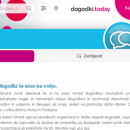
N
dogodki
.today
Nastavitve dostopnosti
Zemljevid
dogodki še niso na voljo.
brane zvrsti zaenkrat še ni na voljo. Portal dogodkov nevladnih org
otranjske regije je namenjen objavi dogodkov in promociji dejavnosti 
odov in ustanov, ki delujejo ali imajo sedež na področju občin Bloke, C
ica, Loška dolina, Pivka in Postojna.
v kateri izmed zgoraj navedenih organizacij in želite objaviti dogodek, repo
vabimo, da zaprosite za dostop do vmesnika za dodajanje vsebin prek ele
nvo@mcp.si
ali pokličete na tel. številko 040 413 315.