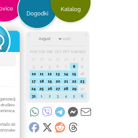
ovice
Katalog
Dogodki
PON
TOR
SRE
ČET
PET
SOB
NED
27
28
29
30
31
1
2
3
4
5
6
7
8
9
10
11
12
13
14
15
16
17
18
19
20
21
22
23
24
25
26
27
28
29
30
31
1
2
3
4
5
6
anizacij
društev,
erknica,
rtažo ali
ktronske