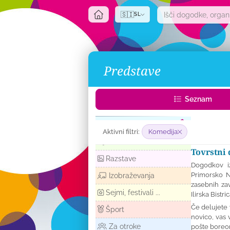
🇸🇮
SL
Predstave
Seznam
Glasba
Aktivni filtri:
Komedija
Predstave
Tovrstni 
Razstave
Dogodkov iz
Primorsko N
Izobraževanja
zasebnih zav
Sejmi, festivali ...
Ilirska Bistr
Če delujete 
Šport
novico, vas 
Za otroke
pošte
boreo