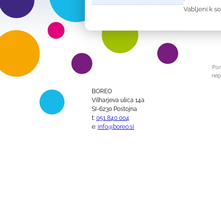
Vabljeni k s
Por
nep
BOREO
Vilharjeva ulica 14a
SI-6230 Postojna
t:
051 840 004
e:
info@boreo.si