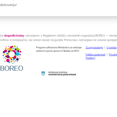
odelovanju!
tal
dogodki.today
ustvarjamo v Regijskem stičišču nevladnih organizacij BOREO — nevla
rofitno in brezplačno, da noben dober dogodek Primorsko-notranjske ne ostane spregle
Program sofinancira Ministrstvo za notranje
Za organizatorje
|
O portalu
zadeve in javno upravo iz Sklada za NVO.
Politika zasebnosti
|
Privatno
Predlog?