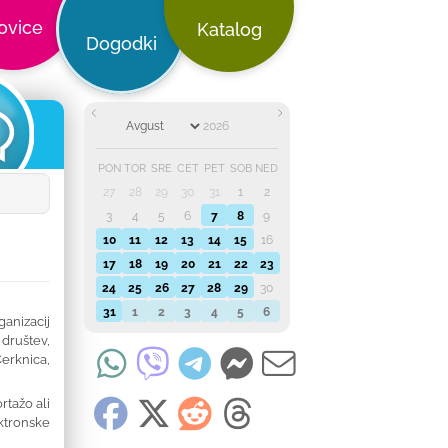
ovice
Katalog
Dogodki
PON
TOR
SRE
ČET
PET
SOB
NED
27
28
29
30
31
1
2
3
4
5
6
7
8
9
10
11
12
13
14
15
16
17
18
19
20
21
22
23
24
25
26
27
28
29
30
31
1
2
3
4
5
6
anizacij
društev,
erknica,
rtažo ali
ktronske