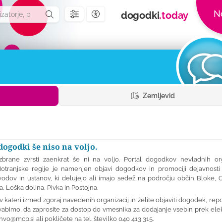
N
dogodki
.today
Nastavitve dostopnosti
Zemljevid
dogodki še niso na voljo.
brane zvrsti zaenkrat še ni na voljo. Portal dogodkov nevladnih org
otranjske regije je namenjen objavi dogodkov in promociji dejavnosti 
odov in ustanov, ki delujejo ali imajo sedež na področju občin Bloke, C
ica, Loška dolina, Pivka in Postojna.
v kateri izmed zgoraj navedenih organizacij in želite objaviti dogodek, repo
vabimo, da zaprosite za dostop do vmesnika za dodajanje vsebin prek ele
nvo@mcp.si
ali pokličete na tel. številko 040 413 315.