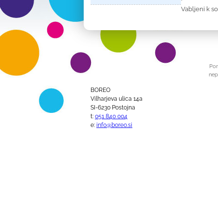
Vabljeni k s
Por
nep
BOREO
Vilharjeva ulica 14a
SI-6230 Postojna
t:
051 840 004
e:
info@boreo.si