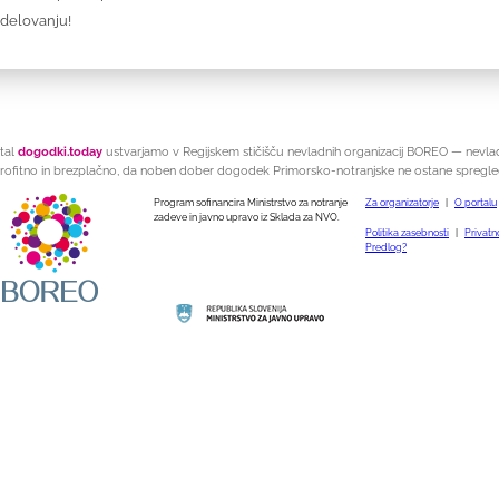
odelovanju!
tal
dogodki.today
ustvarjamo v Regijskem stičišču nevladnih organizacij BOREO — nevla
rofitno in brezplačno, da noben dober dogodek Primorsko-notranjske ne ostane spregle
Program sofinancira Ministrstvo za notranje
Za organizatorje
|
O portalu
zadeve in javno upravo iz Sklada za NVO.
Politika zasebnosti
|
Privatno
Predlog?