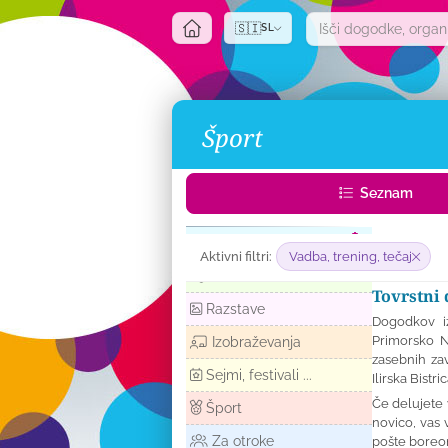
🇸🇮
SL
Šport
Seznam
Glasba
Aktivni filtri:
Vadba, trening, tečaj
Predstave
Tovrstni 
Razstave
Dogodkov iz
Primorsko N
Izobraževanja
zasebnih zav
Sejmi, festivali ...
Ilirska Bistr
Če delujete 
Šport
novico, vas 
Za otroke
pošte
boreo