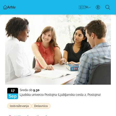
Arhiv
🇸🇮
SL
Nastavitv
17
Sreda ob
9.30
Ljudska univerza Postojna
(Ljubljanska cesta 2, Postojna)
Sep
Izobraževanja
Delavnica