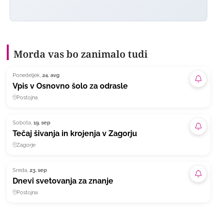
Morda vas bo zanimalo tudi
Ponedeljek,
24. avg
Naroč
Vpis v Osnovno šolo za odrasle
Postojna
Sobota,
19. sep
Naroč
Tečaj šivanja in krojenja v Zagorju
Zagorje
Sreda,
23. sep
Naroč
Dnevi svetovanja za znanje
Postojna