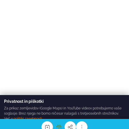
Privatnost in piškotki
Za prikaz zemljevidov (Google Maps) in YouTube videov potrebujemo vaše
soglasje. Brez njega ne bomo ničesar nalagali s tretjeosebnih strežnikov.
Več v
politiki zasebnosti
.
Sprejmi vse
Zavrni
Nastavitve