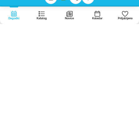
Dogodki
Katalog
Novice
Koledar
Priljubljeno
Portal
dogodki.today
ustvarjamo v Regijskem stičišču nevladnih
organizacij BOREO — nevladno, neprofitno in brezplačno, da noben dober
dogodek Primorsko-notranjske ne ostane spregledan.
Za organizatorje
O portalu
Politika zasebnosti
Privatnost in piškotki
Predlog?
Program sofinancira Ministrstvo za notranje zadeve in javno upravo iz Sklada za
NVO.