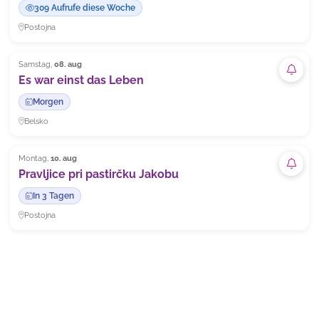
309 Aufrufe diese Woche
Postojna
Samstag,
08. aug
Abonn
Es war einst das Leben
Morgen
Belsko
Montag,
10. aug
Abonn
Pravljice pri pastirčku Jakobu
In 3 Tagen
Postojna