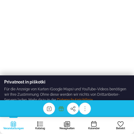
Privatnost in piškotki
Für die Anzeige von Karten (Google Maps) und YouTube-Videos benötigen
wir Ihre Zustimmung. Ohne diese werden wir nichts von Drittanbieter-
Servern laden. Mehr dazu in der
Datenschutzrichtlinie
.
Sprejmi vse
Zavrni
Nastavitve
Veranstaltungen
Katalog
Neuigkeiten
Kalender
Beliebt