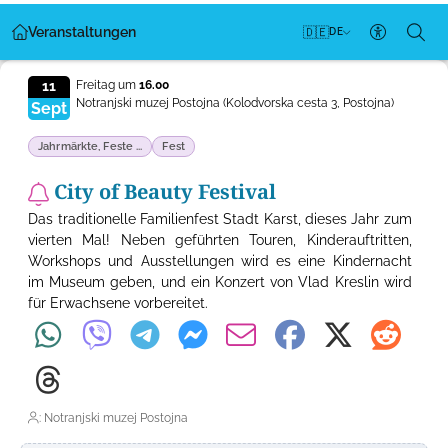
Veranstaltungen
🇩🇪
DE
Barrieref
11
Freitag um
16.00
Notranjski muzej Postojna
(Kolodvorska cesta 3, Postojna)
Sept
Jahrmärkte, Feste ...
Fest
City of Beauty Festival
Das traditionelle Familienfest Stadt Karst, dieses Jahr zum
vierten Mal! Neben geführten Touren, Kinderauftritten,
Workshops und Ausstellungen wird es eine Kindernacht
im Museum geben, und ein Konzert von Vlad Kreslin wird
für Erwachsene vorbereitet.
: Notranjski muzej Postojna