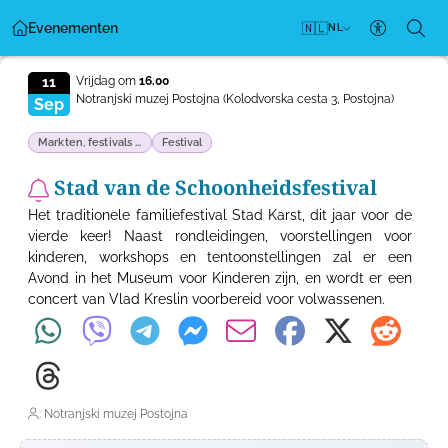
Evenementen
🇳🇱
NL
Toegankel
11
Vrijdag om
16.00
Notranjski muzej Postojna
(Kolodvorska cesta 3, Postojna)
Sep
Markten, festivals ...
Festival
Stad van de Schoonheidsfestival
Het traditionele familiefestival Stad Karst, dit jaar voor de
vierde keer! Naast rondleidingen, voorstellingen voor
kinderen, workshops en tentoonstellingen zal er een
Avond in het Museum voor Kinderen zijn, en wordt er een
concert van Vlad Kreslin voorbereid voor volwassenen.
: Notranjski muzej Postojna