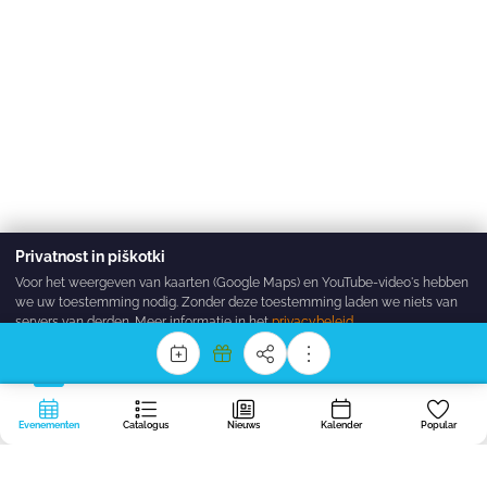
Privatnost in piškotki
Voor het weergeven van kaarten (Google Maps) en YouTube-video's hebben
we uw toestemming nodig. Zonder deze toestemming laden we niets van
servers van derden. Meer informatie in het
privacybeleid
.
Sprejmi vse
Zavrni
Nastavitve
Evenementen
Catalogus
Nieuws
Kalender
Popular