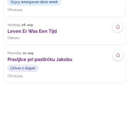
323 weergaven deze week
Postojna
Vandaag,
08. aug
Abon
Leven Er Was Een Tijd
Belsko
Maandag,
10. aug
Abon
Pravljice pri pastirčku Jakobu
Over 2 dagen
Postojna