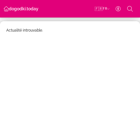
dogodki.today
🇫🇷
FR
Paramètre
Actualité introuvable.