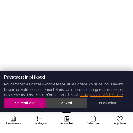
Privatnost in piškotki
Pour afficher les cartes (Google Maps) et les vidéos YouTube, nous avons
besoin de votre consentement. Sans cela, nous ne chargerons rien depuis
des serveurs tiers. Plus d'informations dans la
politique de confidentialité
.
Sprejmi vse
Zavrni
Nastavitve
Événements
Catalogue
Actualités
Calendrier
Populaire