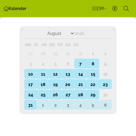
Kalender
🇩🇪
DE
Barrieref
MO
DI
MI
DO
FR
SA
SO
27
28
29
30
31
1
2
3
4
5
6
7
8
9
10
11
12
13
14
15
16
17
18
19
20
21
22
23
24
25
26
27
28
29
30
31
1
2
3
4
5
6