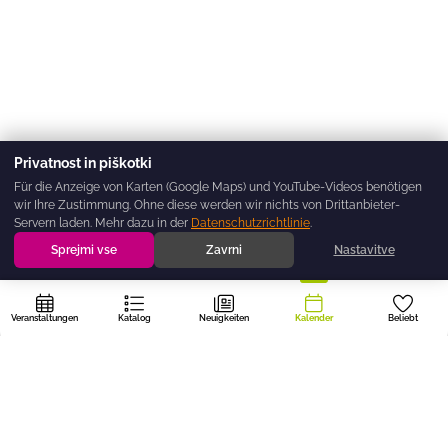
Privatnost in piškotki
Für die Anzeige von Karten (Google Maps) und YouTube-Videos benötigen
wir Ihre Zustimmung. Ohne diese werden wir nichts von Drittanbieter-
Servern laden. Mehr dazu in der
Datenschutzrichtlinie
.
Sprejmi vse
Zavrni
Nastavitve
Veranstaltungen
Katalog
Neuigkeiten
Kalender
Beliebt
Das Portal
dogodki.today
wird vom Regionalen Knotenpunkt der
Nichtregierungsorganisationen BOREO erstellt – nichtstaatlich,
gemeinnützig und kostenlos, damit keine gute Veranstaltung in der
Region Primorska-Notranjska übersehen wird.