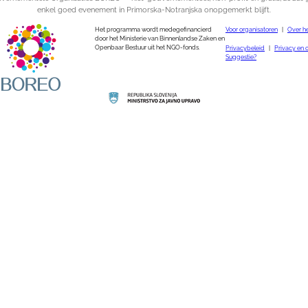
enkel goed evenement in Primorska-Notranjska onopgemerkt blijft.
Het programma wordt medegefinancierd
Voor organisatoren
|
Over he
door het Ministerie van Binnenlandse Zaken en
Openbaar Bestuur uit het NGO-fonds.
Privacybeleid
|
Privacy en 
Suggestie?