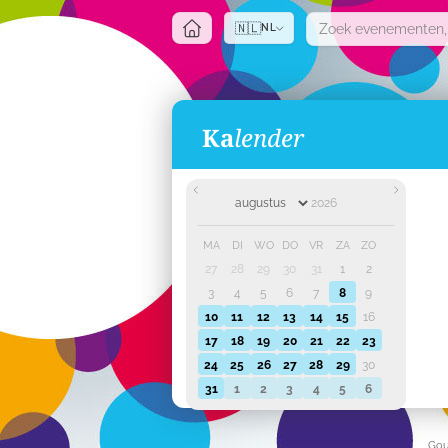
🇳🇱
NL
Ka
lender
MA
DI
WO
DO
VR
ZA
ZO
27
28
29
30
31
1
2
3
4
5
6
7
8
9
10
11
12
13
14
15
16
17
18
19
20
21
22
23
24
25
26
27
28
29
30
31
1
2
3
4
5
6
Gou