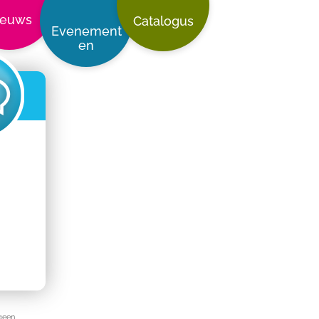
ieuws
Catalogus
Evenement
en
-
geen