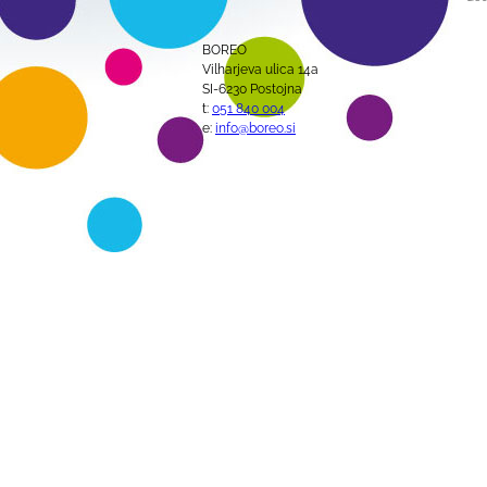
BOREO
Vilharjeva ulica 14a
SI-6230 Postojna
t:
051 840 004
e:
info@boreo.si