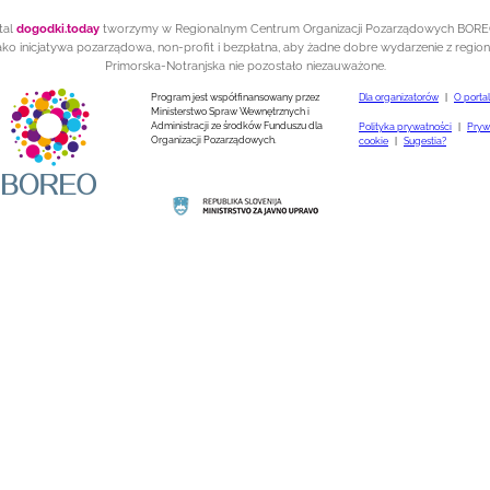
tal
dogodki.today
tworzymy w Regionalnym Centrum Organizacji Pozarządowych BOR
ako inicjatywa pozarządowa, non-profit i bezpłatna, aby żadne dobre wydarzenie z regio
Primorska-Notranjska nie pozostało niezauważone.
Program jest współfinansowany przez
Dla organizatorów
|
O porta
Ministerstwo Spraw Wewnętrznych i
Administracji ze środków Funduszu dla
Polityka prywatności
|
Prywa
Organizacji Pozarządowych.
cookie
|
Sugestia?