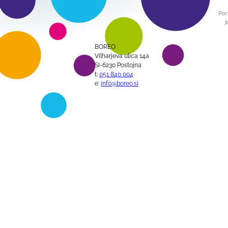
Por
j
BOREO
Vilharjeva ulica 14a
SI-6230 Postojna
t:
051 840 004
e:
info@boreo.si