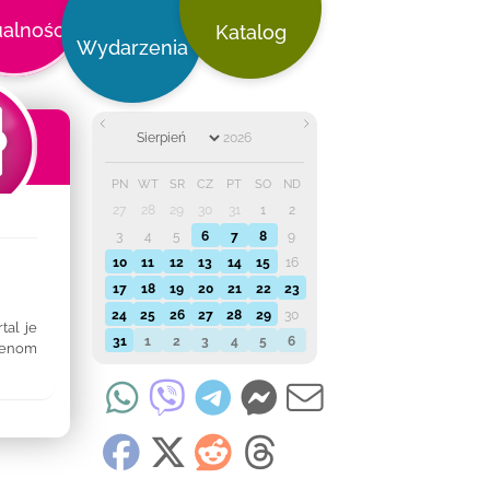
alności
Katalog
Wydarzenia
PN
WT
ŚR
CZ
PT
SO
ND
27
28
29
30
31
1
2
3
4
5
6
7
8
9
10
11
12
13
14
15
16
17
18
19
20
21
22
23
24
25
26
27
28
29
30
tal je
31
1
2
3
4
5
6
amenom