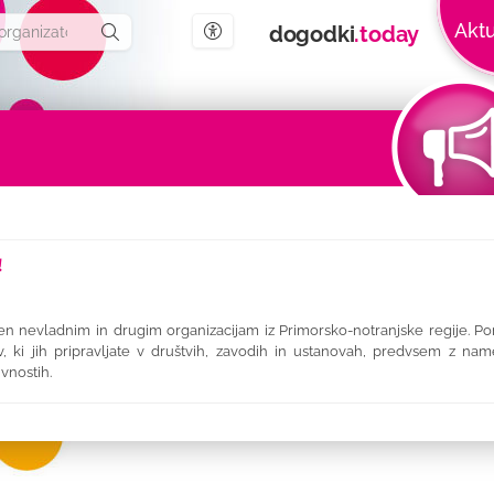
Aktu
dogodki
.today
Ustawienia dostępności
!
 nevladnim in drugim organizacijam iz Primorsko-notranjske regije. Por
ki jih pripravljate v društvih, zavodih in ustanovah, predvsem z n
vnostih.