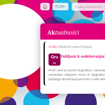
🇵🇱
PL
Ak
tualności
Źródło:
Mladinski center Postojna
Vabljeni k sodelovanju
Gru
10
Pred vami je portal dogodkov, namenjen
namenjen objavam novic in dogodkov, 
boljšega obveščanja javnosti o vaših akti