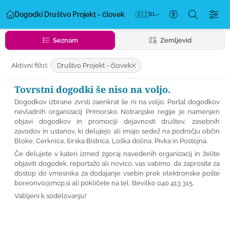
Dogodki Društvo Projekt - človek
🇸🇮
SL
Nastavitve dos
Seznam
Zemljevid
Aktivni filtri:
Društvo Projekt - človek
Tovrstni dogodki še niso na voljo.
Dogodkov izbrane zvrsti zaenkrat še ni na voljo. Portal dogodkov
nevladnih organizacij Primorsko Notranjske regije je namenjen
objavi dogodkov in promociji dejavnosti društev, zasebnih
zavodov in ustanov, ki delujejo ali imajo sedež na področju občin
Bloke, Cerknica, Ilirska Bistrica, Loška dolina, Pivka in Postojna.
Če delujete v kateri izmed zgoraj navedenih organizacij in želite
objaviti dogodek, reportažo ali novico, vas vabimo, da zaprosite za
dostop do vmesnika za dodajanje vsebin prek elektronske pošte
boreonvo@mcp.si
ali pokličete na tel. številko 040 413 315.
Vabljeni k sodelovanju!