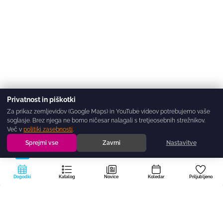
Privatnost in piškotki
Za prikaz zemljevidov (Google Maps) in YouTube videov potrebujemo vaše
soglasje. Brez njega ne bomo ničesar nalagali s tretjeosebnih strežnikov.
Več v
politiki zasebnosti
.
Sprejmi vse
Zavrni
Nastavitve
Dogodki
Katalog
Novice
Koledar
Priljubljeno