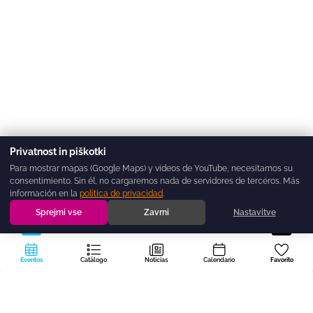
Privatnost in piškotki
Para mostrar mapas (Google Maps) y videos de YouTube, necesitamos su
consentimiento. Sin él, no cargaremos nada de servidores de terceros. Más
información en la
política de privacidad
.
Sprejmi vse
Zavrni
Nastavitve
Eventos
Catálogo
Noticias
Calendario
Favorito