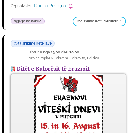
Občina Postojna
Organizatori:
Më shumë rreth aktivitetit
Ngjarje në natyrë
53 shikime këtë javë
E shtunë nga
13.00
deri
20.00
15
Kozolec toplar v Belskem
(
Belsko 1a
,
Belsko
)
GUSH
Ditët e Kalorësit të Erazmit