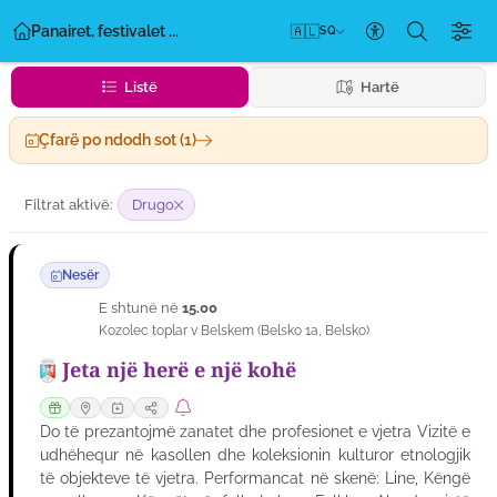
Panairet, festivalet ...
🇦🇱
SQ
Cilësimet e ak
Listë
Hartë
Çfarë po ndodh sot (1)
Filtrat aktivë:
Drugo
Nesër
E shtunë në
15.00
08
Kozolec toplar v Belskem
(
Belsko 1a
,
Belsko
)
GUSH
Jeta një herë e një kohë
Do të prezantojmë zanatet dhe profesionet e vjetra Vizitë e
udhëhequr në kasollen dhe koleksionin kulturor etnologjik
të objekteve të vjetra. Performancat në skenë: Line, Këngë