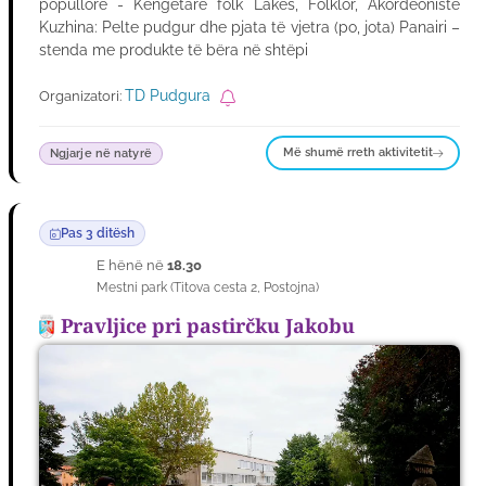
popullore - Këngëtarë folk Lakes, Folklor, Akordeonistë
Kuzhina: Pelte pudgur dhe pjata të vjetra (po, jota) Panairi –
stenda me produkte të bëra në shtëpi
TD Pudgura
Organizatori:
Më shumë rreth aktivitetit
Ngjarje në natyrë
Pas 3 ditësh
E hënë në
18.30
10
Mestni park
(
Titova cesta 2
,
Postojna
)
GUSH
Pravljice pri pastirčku Jakobu