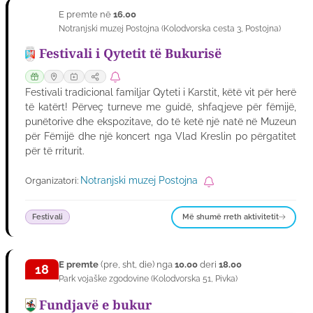
E premte në
16.00
11
Notranjski muzej Postojna
(
Kolodvorska cesta 3
,
Postojna
)
SHT
Festivali i Qytetit të Bukurisë
Festivali tradicional familjar Qyteti i Karstit, këtë vit për herë
të katërt! Përveç turneve me guidë, shfaqjeve për fëmijë,
punëtorive dhe ekspozitave, do të ketë një natë në Muzeun
për Fëmijë dhe një koncert nga Vlad Kreslin po përgatitet
për të rriturit.
Notranjski muzej Postojna
Organizatori:
Më shumë rreth aktivitetit
Festivali
E premte
(pre, sht, die) nga
10.00
deri
18.00
18
Park vojaške zgodovine
(
Kolodvorska 51
,
Pivka
)
SHT
Fundjavë e bukur