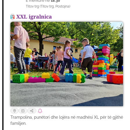
E mërkurë në
18.30
12
Titov trg
(
Titov trg
,
Postojna
)
GUSH
XXL igralnica
Trampolina, punëtori dhe lojëra në madhësi XL për të gjithë
familjen.