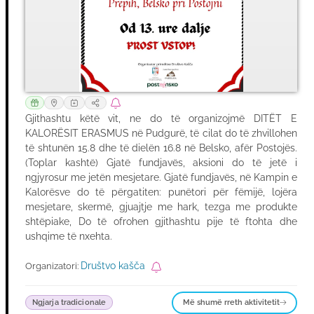
Gjithashtu këtë vit, ne do të organizojmë DITËT E
KALORËSIT ERASMUS në Pudgurë, të cilat do të zhvillohen
të shtunën 15.8 dhe të dielën 16.8 në Belsko, afër Postojës.
(Toplar kashtë) Gjatë fundjavës, aksioni do të jetë i
ngjyrosur me jetën mesjetare. Gjatë fundjavës, në Kampin e
Kalorësve do të përgatiten: punëtori për fëmijë, lojëra
mesjetare, skermë, gjuajtje me hark, tezga me produkte
shtëpiake, Do të ofrohen gjithashtu pije të ftohta dhe
ushqime të nxehta.
Društvo kašča
Organizatori:
Më shumë rreth aktivitetit
Ngjarja tradicionale