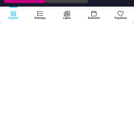
Ngjarjet
Katalogu
Lajme
Kalendari
Popullore
Portalin
dogodki.today
e krijojmë në Qendrën Rajonale të Organizatave
Joqeveritare BOREO — joqeveritare, jofitimprurëse dhe falas, në mënyrë
që asnjë ngjarje e mirë në Primorska-Notranjska të mos mbetet e pavënë
re.
Për organizatorët
Rreth portalit
Politika e privatësisë
Privatësia dhe cookie-t
Sugjerim?
Programi bashkëfinancohet nga Ministria e Punëve të Brendshme dhe
Administratës Publike nga Fondi për OJQ.