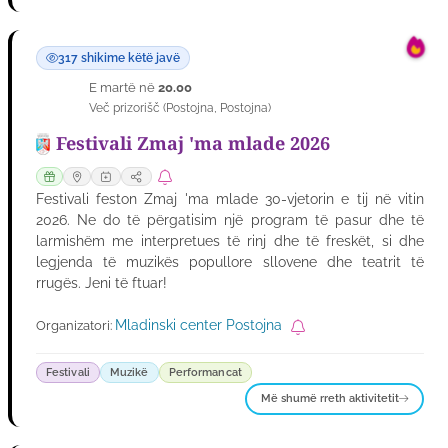
317 shikime këtë javë
E martë në
20.00
25
Več prizorišč
(
Postojna
,
Postojna
)
GUSH
Festivali Zmaj 'ma mlade 2026
Festivali feston Zmaj 'ma mlade 30-vjetorin e tij në vitin
2026. Ne do të përgatisim një program të pasur dhe të
larmishëm me interpretues të rinj dhe të freskët, si dhe
legjenda të muzikës popullore sllovene dhe teatrit të
rrugës. Jeni të ftuar!
Mladinski center Postojna
Organizatori:
Festivali
Muzikë
Performancat
Më shumë rreth aktivitetit