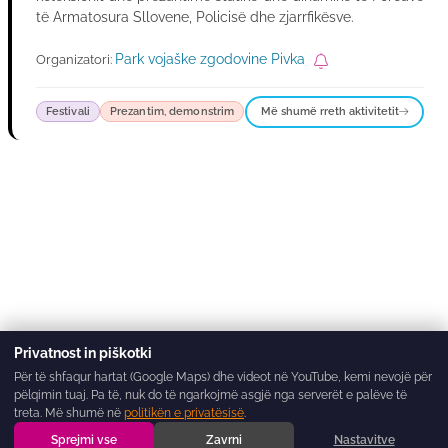
të Armatosura Sllovene, Policisë dhe zjarrfikësve.
Park vojaške zgodovine Pivka
Organizatori:
Më shumë rreth aktivitetit
Festivali
Prezantim, demonstrim
Privatnost in piškotki
Për të shfaqur hartat (Google Maps) dhe videot në YouTube, kemi nevojë për
pëlqimin tuaj. Pa të, nuk do të ngarkojmë asgjë nga serverët e palëve të
treta. Më shumë në
politikën e privatësisë
.
Sprejmi vse
Zavrni
Nastavitve