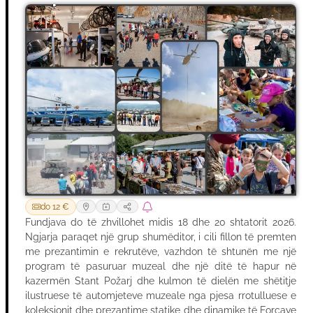
do 12 €
Fundjava do të zhvillohet midis 18 dhe 20 shtatorit 2026.
Ngjarja paraqet një grup shumëditor, i cili fillon të premten
me prezantimin e rekrutëve, vazhdon të shtunën me një
program të pasuruar muzeal dhe një ditë të hapur në
kazermën Stant Požarj dhe kulmon të dielën me shëtitje
ilustruese të automjeteve muzeale nga pjesa rrotulluese e
koleksionit dhe prezantime statike dhe dinamike të Forcave