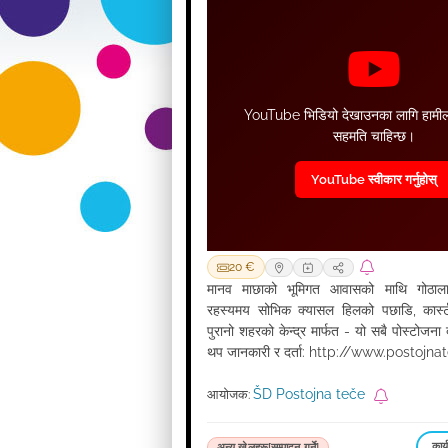
YouTube भिडियो देखाउनका लागि हामील
सहमति चाहिन्छ।
YouTube स्वीकार गर्नुहोस्
20 €
मानव माछाको भूमिगत आवासको माथि गोठाल
रहस्यमय सोभिक क्यासल हिलको पछाडि, कार्स
पुरानो शहरको केन्द्र मार्फत - यो सबै पोस्टोज
थप जानकारी र दर्ता: http://www.postojnat
ŠD Postojna teče
आयोजक:
कार्
अन्य खेलहरू[सम्पादन गर्ने]