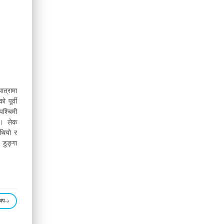
त्रामा
 पूर्वी
श्चिमी
ो। लेक
 थियो र
 डुङ्गा
 थप