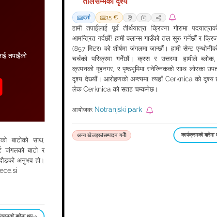
तालसम्मको दृश्य
दर्ता
15 €
हामी तपाईंलाई पूर्व तीर्थयात्रा क्रिज्ना गोरामा पदयात्रा
आमन्त्रित गर्दछौं! हामी क्लान्स गाउँको तल सुरु गर्नेछौं र क्रिज
(857 मिटर) को शीर्षमा जंगलमा जान्छौं। हामी सेन्ट एन्थोनीको
ाई तपाईंको
चर्चको परिक्रमा गर्नेछौं। क्रस र उत्तरमा, हामीले ब्लोक, 
क्रपनको गृहनगर, र पृष्ठभूमिमा स्नेज्निकको साथ लोस्का उप
दृश्य देख्यौं। आरोहणको अन्त्यमा, त्यहाँ Cerknica को दृश्य 
लेक Cerknica को सतह चम्कनेछ।
Notranjski park
आयोजक:
कार्यक्रमको बारेमा
अन्य खेलहरू[सम्पादन गर्ने]
ाको बाटोको साथ,
्ट जंगलको बाटो र
ना दौडको अनुभव हो।
ece.si
यक्रमको बारेमा थप