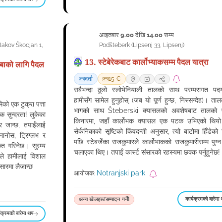
आइतबार
9.00
देखि
14.00
सम्म
13
Rakov Škocjan 1
,
Podšteberk
(
Lipsenj 33
,
Lipsenj
)
सेप्टेम्बर
13. स्टेबेरेकबाट कार्लोभ्याकसम्म पैदल यात्रा
ाबाको लागि पैदल
दर्ता
15 €
सबैभन्दा ठूलो स्लोभेनियाली तालको साथ परम्परागत पदया
हामीसँग सामेल हुनुहोस् (जब यो पूर्ण हुन्छ, निस्सन्देह)। तालको
िको एक टुक्रा पत्ता
भागको साथ Šteberski क्यासलको अवशेषबाट तालको प
 सुन्दरता! लुकेका
किनारमा, जहाँ कार्लोभक क्यासल एक पटक उभिएको थिय
र जान्छ, तपाईंलाई
सेर्कनिकाको सृष्टिको किंवदन्ती अनुसार, त्यो बाटोमा हिँडेको
 नानोस, ट्रिग्लभ र
पछि स्टेबर्जेका राजकुमारले कार्लोभाकको राजकुमारीसम्म पुग्न
ृत गरिनेछ। सुरम्य
चलाएका थिए। तपाईं कार्स्ट संसारको रहस्यमा छक्क पर्नुहुनेछ!
गले हामीलाई विशाल
सारमा लैजान्छ
Notranjski park
आयोजक:
कार्यक्रमको बारेमा
अन्य खेलहरू[सम्पादन गर्ने]
यक्रमको बारेमा थप