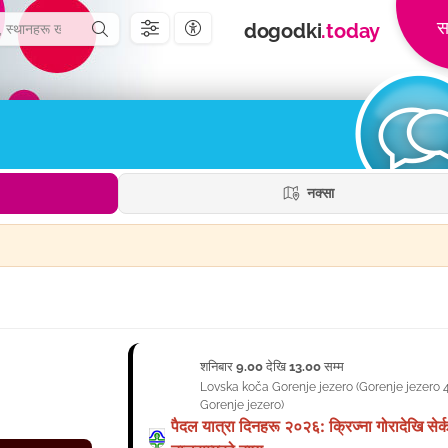
स
dogodki
.today
पहुँचयोग्यता सेटिङहरू
नक्सा
शनिबार
9.00
देखि
13.00
सम्म
05
Lovska koča Gorenje jezero
(
Gorenje jezero 
सेप्टेम्बर
Gorenje jezero
)
पैदल यात्रा दिनहरू २०२६: क्रिज्ना गोरादेखि सेर