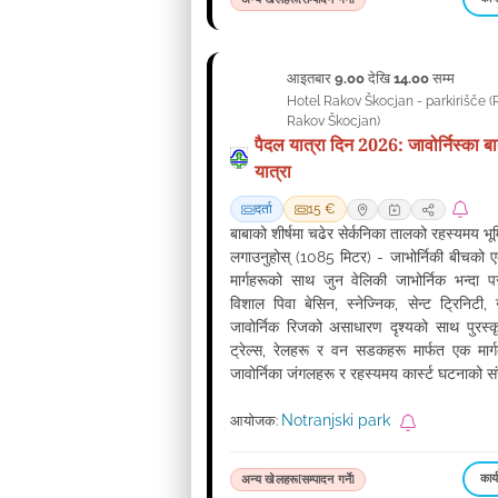
आइतबार
9.00
देखि
14.00
सम्म
06
Hotel Rakov Škocjan - parkirišče
(
सेप्टेम्बर
Rakov Škocjan
)
पैदल यात्रा दिन 2026: जावोर्निस्का ब
यात्रा
दर्ता
15 €
बाबाको शीर्षमा चढेर सेर्कनिका तालको रहस्यमय भूम
लगाउनुहोस् (1085 मिटर) - जाभोर्निकी बीचको एक
मार्गहरूको साथ जुन वेलिकी जाभोर्निक भन्दा प
विशाल पिवा बेसिन, स्नेज्निक, सेन्ट ट्रिनिटी,
जावोर्निक रिजको असाधारण दृश्यको साथ पुरस्क
ट्रेल्स, रेलहरू र वन सडकहरू मार्फत एक मार्
जावोर्निका जंगलहरू र रहस्यमय कार्स्ट घटनाको सं
Notranjski park
आयोजक:
कार्
अन्य खेलहरू[सम्पादन गर्ने]