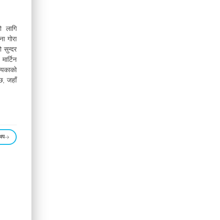
को लागि
्ना गोरा
 सुन्दर
मार्टिन
त्यकाको
छ, जहाँ
 थप