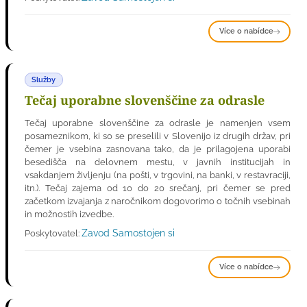
Více o nabídce
Služby
Tečaj uporabne slovenščine za odrasle
Tečaj uporabne slovenščine za odrasle je namenjen vsem
posameznikom, ki so se preselili v Slovenijo iz drugih držav, pri
čemer je vsebina zasnovana tako, da je prilagojena uporabi
besedišča na delovnem mestu, v javnih institucijah in
vsakdanjem življenju (na pošti, v trgovini, na banki, v restavraciji,
itn.). Tečaj zajema od 10 do 20 srečanj, pri čemer se pred
začetkom izvajanja z naročnikom dogovorimo o točnih vsebinah
in možnostih izvedbe.
Zavod Samostojen si
Poskytovatel:
Více o nabídce