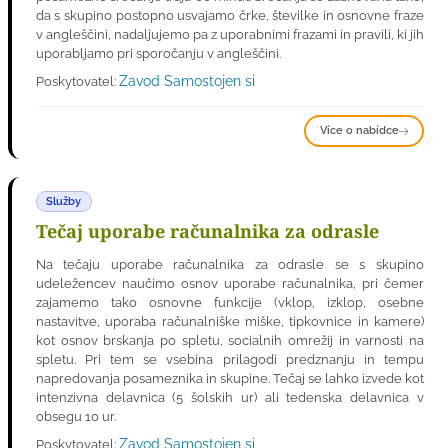
da s skupino postopno usvajamo črke, številke in osnovne fraze
v angleščini, nadaljujemo pa z uporabnimi frazami in pravili, ki jih
uporabljamo pri sporočanju v angleščini.
Zavod Samostojen si
Poskytovatel:
Více o nabídce
Služby
Tečaj uporabe računalnika za odrasle
Na tečaju uporabe računalnika za odrasle se s skupino
udeležencev naučimo osnov uporabe računalnika, pri čemer
zajamemo tako osnovne funkcije (vklop, izklop, osebne
nastavitve, uporaba računalniške miške, tipkovnice in kamere)
kot osnov brskanja po spletu, socialnih omrežij in varnosti na
spletu. Pri tem se vsebina prilagodi predznanju in tempu
napredovanja posameznika in skupine. Tečaj se lahko izvede kot
intenzivna delavnica (5 šolskih ur) ali tedenska delavnica v
obsegu 10 ur.
Zavod Samostojen si
Poskytovatel: