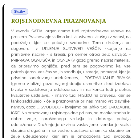
Služby
ROJSTNODNEVNA PRAZNOVANJA
V zavodu SATIA, organiziramo tudi rojstnodnevne zabave na
prostem. Praznovanje vidimo kot izkustveno izkušnjo v naravi, na
podeželju, kjer se počutijo svobodne. Tema druženja po
dogovoru: -> URJENJE SURVIVER VEŠČIN (kurjenje na
primitivne načine - s kresili, pri čemer otroci zelo uživajo), -
PRIPRAVA OGNJIŠČA in OGNJA (v gozd gremo nabrat material,
da pripravimo ognjišče, pred tem se pogovorimo kaj vse
potrebujemo, ves čas se jih spodbuja, usmerja, pomaga), kjer je
prisotno sodelovanje udeležencev, - POSTAVLJANJE BIVAKA
(gremo v bližnji gozd, najprej dobijo usmeritve, sledi izdelava
bivaka v sodelovanju udeležencev in na koncu tudi preizkus
kvalitetne uzdelave), - imamo tudi HIŠ(k)O na drevesu, kjer se
lahko zadržujejo, - če je praznovanje pri nas imamo vrt, travnike,
naravo, gozd .... SVOBODO - izvajamo pa lahko tudi DRUŽABNE
IGRE. Na praznovanju rojstnega dne pri nas, ne manka smeha in
dobre volje, sproščenega vzdušja in dobrega počutja
udeležencev. Druženje je okvirno zastavljeno, vendar je vsaka
skupina drugačna in se vedno upošteva dinamiko skupine ter
želje udeležencev, kjer jim je omogočena tudi svoboda.