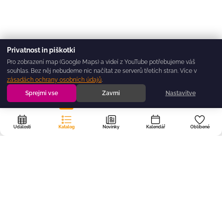
Privatnost in piškotki
Pro zobrazení map (Google Maps) a videí z YouTube potřebujeme váš
souhlas. Bez něj nebudeme nic načítat ze serverů třetích stran. Více v
zásadách ochrany osobních údajů
.
Sprejmi vse
Zavrni
Nastavitve
Události
Katalog
Novinky
Kalendář
Oblíbené
Portál
dogodki.today
vytváříme v Regionálním kontaktním centru
nevládních organizací BOREO — nevládně, neziskově a zdarma, aby žádná
dobrá událost z Primorsko-notranjského regionu nezůstala přehlédnuta.
Pro organizátory
O portálu