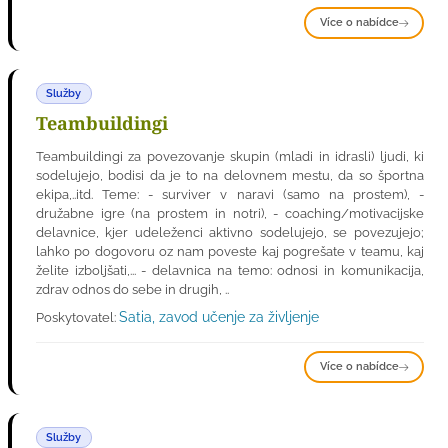
Více o nabídce
Služby
Teambuildingi
Teambuildingi za povezovanje skupin (mladi in idrasli) ljudi, ki
sodelujejo, bodisi da je to na delovnem mestu, da so športna
ekipa,..itd. Teme: - surviver v naravi (samo na prostem), -
družabne igre (na prostem in notri), - coaching/motivacijske
delavnice, kjer udeleženci aktivno sodelujejo, se povezujejo;
lahko po dogovoru oz nam poveste kaj pogrešate v teamu, kaj
želite izboljšati,... - delavnica na temo: odnosi in komunikacija,
zdrav odnos do sebe in drugih, ..
Satia, zavod učenje za življenje
Poskytovatel:
Více o nabídce
Služby