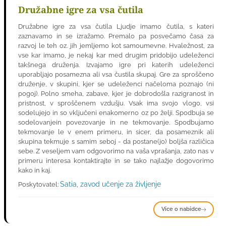
Družabne igre za vsa čutila
Družabne igre za vsa čutila Ljudje imamo čutila, s kateri
zaznavamo in se izražamo. Premalo pa posvečamo časa za
razvoj le teh oz. jih jemljemo kot samoumevne. Hvaležnost, za
vse kar imamo, je nekaj kar med drugim pridobijo udeleženci
takšnega druženja. Izvajamo igre pri katerih udeleženci
uporabljajo posamezna ali vsa čustila skupaj. Gre za sproščeno
druženje, v skupini, kjer se udeleženci načeloma poznajo (ni
pogoj). Polno smeha, zabave, kjer je dobrodošla razigranost in
pristnost, v sproščenem vzdušju. Vsak ima svojo vlogo, vsi
sodelujejo in so vključeni enakomerno oz po želji. Spodbuja se
sodelovanjein povezovanje in ne tekmovanje. Spodbujamo
tekmovanje le v enem primeru, in sicer, da posameznik ali
skupina tekmuje s samim seboj - da postane(jo) boljša različica
sebe. Z veseljem vam odgovorimo na vaša vprašanja, zato nas v
primeru interesa kontaktirajte in se tako najlažje dogovorimo
kako in kaj.
Satia, zavod učenje za življenje
Poskytovatel:
Více o nabídce