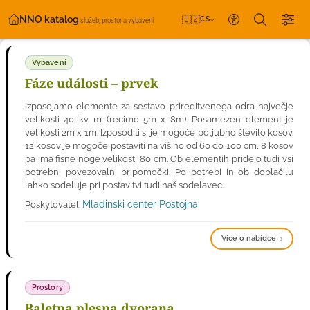
NNO katalog
🇨🇿
CS
služeb, prostor a vybavení
Nastavení přís
Vybavení
Fáze události – prvek
Izposojamo elemente za sestavo prireditvenega odra največje
velikosti 40 kv. m (recimo 5m x 8m). Posamezen element je
velikosti 2m x 1m. Izposoditi si je mogoče poljubno število kosov.
12 kosov je mogoče postaviti na višino od 60 do 100 cm, 8 kosov
pa ima fisne noge velikosti 80 cm. Ob elementih pridejo tudi vsi
potrebni povezovalni pripomočki. Po potrebi in ob doplačilu
lahko sodeluje pri postavitvi tudi naš sodelavec.
Mladinski center Postojna
Poskytovatel:
Více o nabídce
Prostory
Baletna plesna dvorana