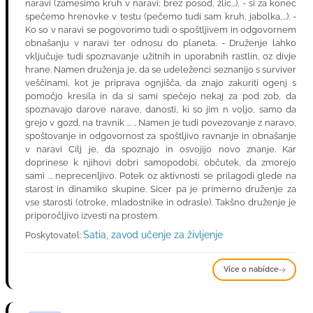
naravi (zamesimo kruh v naravi; brez posod, žlic...), - si za konec
spečemo hrenovke v testu (pečemo tudi sam kruh, jabolka,...). -
Ko so v naravi se pogovorimo tudi o spoštljivem in odgovornem
obnašanju v naravi ter odnosu do planeta. - Druženje lahko
vključuje tudi spoznavanje užitnih in uporabnih rastlin, oz divje
hrane. Namen druženja je, da se udeleženci seznanijo s surviver
veščinami, kot je priprava ognjišča, da znajo zakuriti ogenj s
pomočjo kresila in da si sami spečejo nekaj za pod zob, da
spoznavajo darove narave, danosti, ki so jim n voljo, samo da
grejo v gozd, na travnik ... .. Namen je tudi povezovanje z naravo,
spoštovanje in odgovornost za spoštljivo ravnanje in obnašanje
v naravi Cilj je, da spoznajo in osvojijo novo znanje. Kar
doprinese k njihovi dobri samopodobi, občutek, da zmorejo
sami ... neprecenljivo. Potek oz aktivnosti se prilagodi glede na
starost in dinamiko skupine. Sicer pa je primerno druženje za
vse starosti (otroke, mladostnike in odrasle). Takšno druženje je
priporočljivo izvesti na prostem.
Satia, zavod učenje za življenje
Poskytovatel:
Více o nabídce