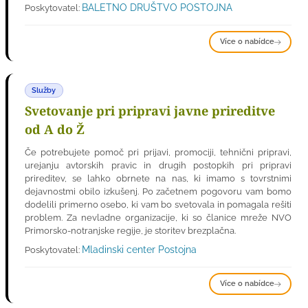
BALETNO DRUŠTVO POSTOJNA
Poskytovatel:
Více o nabídce
Služby
Svetovanje pri pripravi javne prireditve
od A do Ž
Če potrebujete pomoč pri prijavi, promociji, tehnični pripravi,
urejanju avtorskih pravic in drugih postopkih pri pripravi
prireditev, se lahko obrnete na nas, ki imamo s tovrstnimi
dejavnostmi obilo izkušenj. Po začetnem pogovoru vam bomo
dodelili primerno osebo, ki vam bo svetovala in pomagala rešiti
problem. Za nevladne organizacije, ki so članice mreže NVO
Primorsko-notranjske regije, je storitev brezplačna.
Mladinski center Postojna
Poskytovatel:
Více o nabídce