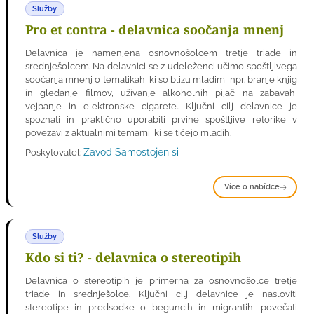
Služby
Pro et contra - delavnica soočanja mnenj
Delavnica je namenjena osnovnošolcem tretje triade in
srednješolcem. Na delavnici se z udeleženci učimo spoštljivega
soočanja mnenj o tematikah, ki so blizu mladim, npr. branje knjig
in gledanje filmov, uživanje alkoholnih pijač na zabavah,
vejpanje in elektronske cigarete.. Ključni cilj delavnice je
spoznati in praktično uporabiti prvine spoštljive retorike v
povezavi z aktualnimi temami, ki se tičejo mladih.
Zavod Samostojen si
Poskytovatel:
Více o nabídce
Služby
Kdo si ti? - delavnica o stereotipih
Delavnica o stereotipih je primerna za osnovnošolce tretje
triade in srednješolce. Ključni cilj delavnice je nasloviti
stereotipe in predsodke o beguncih in migrantih, povečati