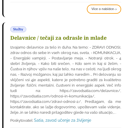
Více o nabídce
Služby
Delavnice / tečaji za odrasle in mlade
Izvajamo delavnice za telo in duha. Na temo: - ZDRAVI ODNOSI,
zdrav odnos do sebe in vseh okrog nas, sveta, - KOMUNIKACIJA,
- Energijski vampirji, - Postavljanje meja, - Notranji otrok, - 4
stebri življenja, - Kako biti srečen, - Kdo sem in kaj si želim, -
Čustva in njihov vpliv na naše telo, na nas v celoti, na ljudi okrog
nas, - Razvoj možganov, kaj jaz lahko naredim ... Pri delovanju so
vkljčeni vsi 4je aspekti, katere je potrebno graditi za kvalitetno
življenje: fizični, mentalni, čustveni in energijski aspek. Več info
tudi na: https://zavodsatia.com/delavnice/,
https://zavodsatia.com/odnosi-in-komunikacija/,
https://zavodsatia.com/zdravi-odnosi-2/, Predlagam, da me
kontaktirate, ako se lažje dogovorimo, upoštevam vaše videnje,
želje...in se lahko naredi prilagoditev glede na vašo situacijo,.. .
Satia, zavod učenje za življenje
Poskytovatel: