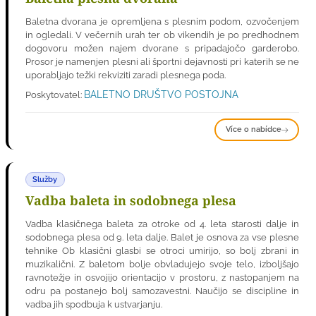
Baletna dvorana je opremljena s plesnim podom, ozvočenjem
in ogledali. V večernih urah ter ob vikendih je po predhodnem
dogovoru možen najem dvorane s pripadajočo garderobo.
Prosor je namenjen plesni ali športni dejavnosti pri katerih se ne
uporabljajo težki rekviziti zaradi plesnega poda.
BALETNO DRUŠTVO POSTOJNA
Poskytovatel:
Více o nabídce
Služby
Vadba baleta in sodobnega plesa
Vadba klasičnega baleta za otroke od 4. leta starosti dalje in
sodobnega plesa od 9. leta dalje. Balet je osnova za vse plesne
tehnike Ob klasični glasbi se otroci umirijo, so bolj zbrani in
muzikalični. Z baletom bolje obvladujejo svoje telo, izboljšajo
ravnotežje in osvojijo orientacijo v prostoru, z nastopanjem na
odru pa postanejo bolj samozavestni. Naučijo se discipline in
vadba jih spodbuja k ustvarjanju.