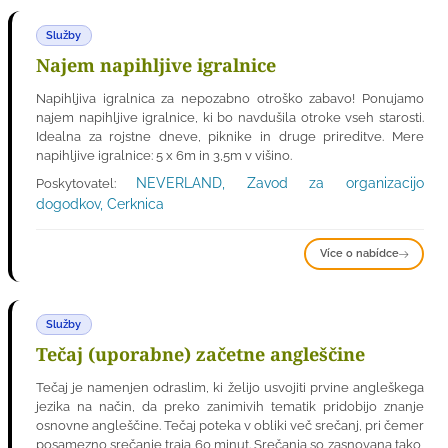
Služby
Najem napihljive igralnice
Napihljiva igralnica za nepozabno otroško zabavo! Ponujamo
najem napihljive igralnice, ki bo navdušila otroke vseh starosti.
Idealna za rojstne dneve, piknike in druge prireditve. Mere
napihljive igralnice: 5 x 6m in 3,5m v višino.
NEVERLAND, Zavod za organizacijo
Poskytovatel:
dogodkov, Cerknica
Více o nabídce
Služby
Tečaj (uporabne) začetne angleščine
Tečaj je namenjen odraslim, ki želijo usvojiti prvine angleškega
jezika na način, da preko zanimivih tematik pridobijo znanje
osnovne angleščine. Tečaj poteka v obliki več srečanj, pri čemer
posamezno srečanje traja 60 minut. Srečanja so zasnovana tako,