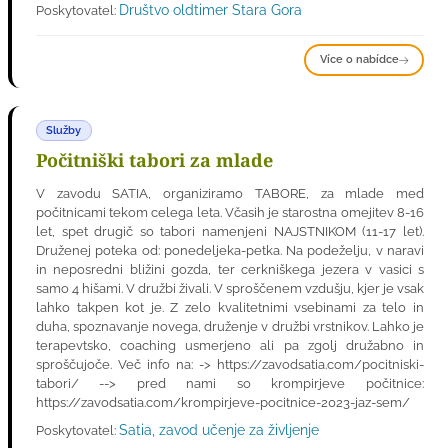
Društvo oldtimer Stara Gora
Poskytovatel:
Více o nabídce
Služby
Počitniški tabori za mlade
V zavodu SATIA, organiziramo TABORE, za mlade med
počitnicami tekom celega leta. Včasih je starostna omejitev 8-16
let, spet drugič so tabori namenjeni NAJSTNIKOM (11-17 let).
Druženej poteka od: ponedeljeka-petka. Na podeželju, v naravi
in neposredni bližini gozda, ter cerkniškega jezera v vasici s
samo 4 hišami. V družbi živali. V sproščenem vzdušju, kjer je vsak
lahko takpen kot je. Z zelo kvalitetnimi vsebinami za telo in
duha, spoznavanje novega, druženje v družbi vrstnikov. Lahko je
terapevtsko, coaching usmerjeno ali pa zgolj družabno in
sproščujoče. Več info na: -> https://zavodsatia.com/pocitniski-
tabori/ --> pred nami so krompirjeve počitnice:
https://zavodsatia.com/krompirjeve-pocitnice-2023-jaz-sem/
Satia, zavod učenje za življenje
Poskytovatel: