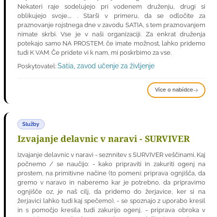
Nekateri raje sodelujejo pri vodenem druženju, drugi si
oblikujejo svoje.... . Starši v primeru, da se odločite za
praznovanje rojstnega dne v zavodu SATIA, s tem praznovanjem
nimate skrbi. Vse je v naši organizaciji. Za enkrat druženja
potekajo samo NA PROSTEM, če imate možnost, lahko pridemo
tudi K VAM. Če pridete vi k nam, mi poskrbimo za vse.
Satia, zavod učenje za življenje
Poskytovatel:
Více o nabídce
Služby
Izvajanje delavnic v naravi - SURVIVER
Izvajanje delavnic v naravi - seznnitev s SURVIVER veščinami. Kaj
počnemo / se naučijo: - kako pripraviti in zakuriti ogenj na
prostem, na primitivne načine (to pomeni: priprava ognjišča, da
gremo v naravo in naberemo kar je potrebno, da pripravimo
ognjišče oz, je naš cilj, da pridemo do žerjavice, ker si na
žerjavici lahko tudi kaj spečemo), - se spoznajo z uporabo kresil
in s pomočjo kresila tudi zakurijo ogenj, - priprava obroka v