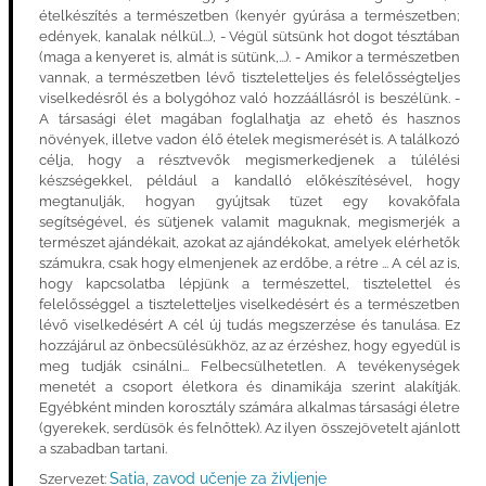
ételkészítés a természetben (kenyér gyúrása a természetben;
edények, kanalak nélkül...), - Végül sütsünk hot dogot tésztában
(maga a kenyeret is, almát is sütünk,...). - Amikor a természetben
vannak, a természetben lévő tiszteletteljes és felelősségteljes
viselkedésről és a bolygóhoz való hozzáállásról is beszélünk. -
A társasági élet magában foglalhatja az ehető és hasznos
növények, illetve vadon élő ételek megismerését is. A találkozó
célja, hogy a résztvevők megismerkedjenek a túlélési
készségekkel, például a kandalló előkészítésével, hogy
megtanulják, hogyan gyújtsak tüzet egy kovakőfala
segítségével, és sütjenek valamit maguknak, megismerjék a
természet ajándékait, azokat az ajándékokat, amelyek elérhetők
számukra, csak hogy elmenjenek az erdőbe, a rétre ... A cél az is,
hogy kapcsolatba lépjünk a természettel, tisztelettel és
felelősséggel a tiszteletteljes viselkedésért és a természetben
lévő viselkedésért A cél új tudás megszerzése és tanulása. Ez
hozzájárul az önbecsülésükhöz, az az érzéshez, hogy egyedül is
meg tudják csinálni... Felbecsülhetetlen. A tevékenységek
menetét a csoport életkora és dinamikája szerint alakítják.
Egyébként minden korosztály számára alkalmas társasági életre
(gyerekek, serdüsök és felnőttek). Az ilyen összejövetelt ajánlott
a szabadban tartani.
Satia, zavod učenje za življenje
Szervezet: