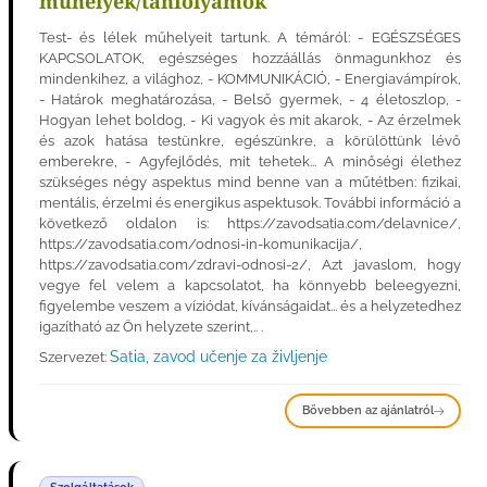
műhelyek/tanfolyamok
Test- és lélek műhelyeit tartunk. A témáról: - EGÉSZSÉGES
KAPCSOLATOK, egészséges hozzáállás önmagunkhoz és
mindenkihez, a világhoz, - KOMMUNIKÁCIÓ, - Energiavámpírok,
- Határok meghatározása, - Belső gyermek, - 4 életoszlop, -
Hogyan lehet boldog, - Ki vagyok és mit akarok, - Az érzelmek
és azok hatása testünkre, egészünkre, a körülöttünk lévő
emberekre, - Agyfejlődés, mit tehetek... A minőségi élethez
szükséges négy aspektus mind benne van a műtétben: fizikai,
mentális, érzelmi és energikus aspektusok. További információ a
következő oldalon is: https://zavodsatia.com/delavnice/,
https://zavodsatia.com/odnosi-in-komunikacija/,
https://zavodsatia.com/zdravi-odnosi-2/, Azt javaslom, hogy
vegye fel velem a kapcsolatot, ha könnyebb beleegyezni,
figyelembe veszem a víziódat, kívánságaidat... és a helyzetedhez
igazítható az Ön helyzete szerint,.. .
Satia, zavod učenje za življenje
Szervezet:
Bővebben az ajánlatról