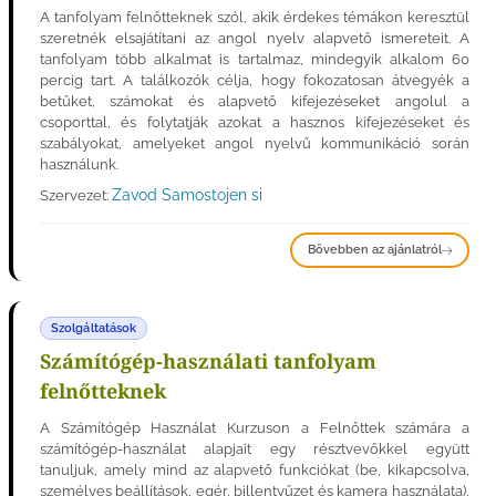
A tanfolyam felnőtteknek szól, akik érdekes témákon keresztül
szeretnék elsajátítani az angol nyelv alapvető ismereteit. A
tanfolyam több alkalmat is tartalmaz, mindegyik alkalom 60
percig tart. A találkozók célja, hogy fokozatosan átvegyék a
betűket, számokat és alapvető kifejezéseket angolul a
csoporttal, és folytatják azokat a hasznos kifejezéseket és
szabályokat, amelyeket angol nyelvű kommunikáció során
használunk.
Zavod Samostojen si
Szervezet:
Bővebben az ajánlatról
Szolgáltatások
Számítógép-használati tanfolyam
felnőtteknek
A Számítógép Használat Kurzuson a Felnőttek számára a
számítógép-használat alapjait egy résztvevőkkel együtt
tanuljuk, amely mind az alapvető funkciókat (be, kikapcsolva,
személyes beállítások, egér, billentyűzet és kamera használata),