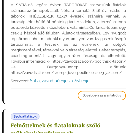
A SATIA-nál egész évben TÁBOROKAT szervezünk fiatalok
számára az ünnepek alatt. Néha a korhatár 8-16 év, máskor a
táborok TINÉDZSEREK (11-17 évesek) számára vannak. A
társasági élet hétfőtől péntekig tart. A vidéken, a természetben
és az erdő közvetlen közelében, valamint a Cerknica-tóban, egy
csak 4 házból álló faluban. Állatok társaságában. Egy nyugodt
légkörben, ahol mindenki olyan, amilyen van. Magas minőségű
tartalommal a testnek és az elmének, új dolgok
megismerésével, társakkal való társasági élettel. Lehet terápiás,
coaching-orientált, vagy egyszerűen társasági és pihentető.
További információ: -> https://zavodsatia.com/pocitniski-tabori/
--> Burgonya-ünnep előttünk:
https://zavodsatia.com/krompirjeve-pocitnice-2023-jaz-sem/
Satia, zavod učenje za življenje
Szervezet:
Bővebben az ajánlatról
Szolgáltatások
Felnőtteknek és fiataloknak szóló