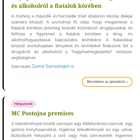
és alkoholról a fiatalok körében
A műhely a második és harmadik triád általános iskolás diákjai
számára készült. A workshop fő célja, hogy megismerje a
fiatalok körében jelenleg terjedő különböző drogtípusokat, és
felhívja a figyelmet a fiatalok körében a drog- és
alkoholfogyasztással kapcsolatos tévhitekre. A fiatalokkal
készült workshopban tényeket és tévhiteket fedezünk fel a
drogokról és alkoholról a "hagymameglepetés" módszer
segítségével.
Zavod Samostojen si
Szervezet:
Bővebben az ajánlatról
Helyszínek
MC Postojna premises
A létesítmények között szerepel egy többfunkciós csarnok, egy
galéria konyhasarokkal, higiéniai létesítmények és egy udvar.
Biztosítunk helyszínt a civil vagy más szervezetek ingyenes