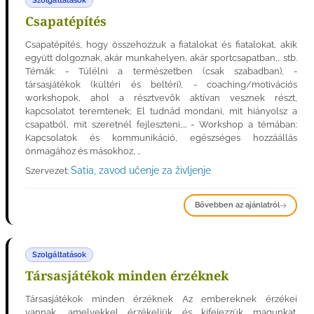
Szolgáltatások
Csapatépítés
Csapatépítés, hogy összehozzuk a fiatalokat és fiatalokat, akik
együtt dolgoznak, akár munkahelyen, akár sportcsapatban,.. stb.
Témák: - Túlélni a természetben (csak szabadban), -
társasjátékok (kültéri és beltéri), - coaching/motivációs
workshopok, ahol a résztvevők aktívan vesznek részt,
kapcsolatot teremtenek; El tudnád mondani, mit hiányolsz a
csapatból, mit szeretnél fejleszteni,... - Workshop a témában:
Kapcsolatok és kommunikáció, egészséges hozzáállás
önmagához és másokhoz, ..
Satia, zavod učenje za življenje
Szervezet:
Bővebben az ajánlatról
Szolgáltatások
Társasjátékok minden érzéknek
Társasjátékok minden érzéknek Az embereknek érzékei
vannak, amelyekkel érzékeljük és kifejezzük magunkat.