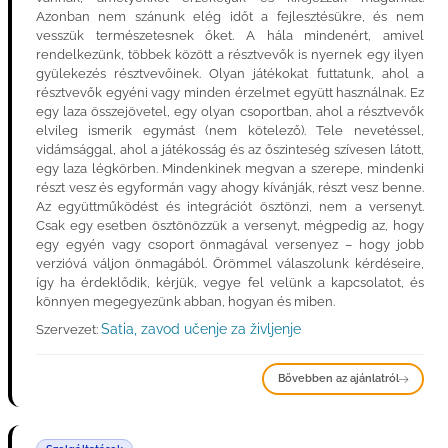
Azonban nem szánunk elég időt a fejlesztésükre, és nem
vesszük természetesnek őket. A hála mindenért, amivel
rendelkezünk, többek között a résztvevők is nyernek egy ilyen
gyülekezés résztvevőinek. Olyan játékokat futtatunk, ahol a
résztvevők egyéni vagy minden érzelmet együtt használnak. Ez
egy laza összejövetel, egy olyan csoportban, ahol a résztvevők
elvileg ismerik egymást (nem kötelező). Tele nevetéssel,
vidámsággal, ahol a játékosság és az őszinteség szívesen látott,
egy laza légkörben. Mindenkinek megvan a szerepe, mindenki
részt vesz és egyformán vagy ahogy kívánják, részt vesz benne.
Az együttműködést és integrációt ösztönzi, nem a versenyt.
Csak egy esetben ösztönözzük a versenyt, mégpedig az, hogy
egy egyén vagy csoport önmagával versenyez – hogy jobb
verzióvá váljon önmagából. Örömmel válaszolunk kérdéseire,
így ha érdeklődik, kérjük, vegye fel velünk a kapcsolatot, és
könnyen megegyezünk abban, hogyan és miben.
Satia, zavod učenje za življenje
Szervezet:
Bővebben az ajánlatról