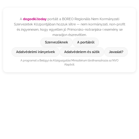
A
dogodki.today
portált a BOREO Regionális Nem Kormányzati
Szervezetek Központjában hozzuk létre — nem kormányzati, non-profit
és ingyenesen, hogy egyetlen jó Primorsko-notranjska-i esemény se
maradjon észrevétlen.
Szervezőknek
A portálról
Adatvédelmi irányelvek
Adatvédelem és sütik
Javaslat?
A programot a Belügyi és Közigazgatási Minisztérium társfinanszírozza az NVO
Alapból.