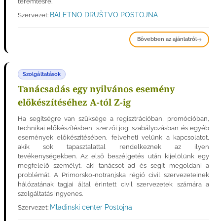
teremtésre.
BALETNO DRUŠTVO POSTOJNA
Szervezet:
Bővebben az ajánlatról
Szolgáltatások
Tanácsadás egy nyilvános esemény
előkészítéséhez A-tól Z-ig
Ha segítségre van szüksége a regisztrációban, promócióban,
technikai előkészítésben, szerzői jogi szabályozásban és egyéb
események előkészítésében, felveheti velünk a kapcsolatot,
akik sok tapasztalattal rendelkeznek az ilyen
tevékenységekben. Az első beszélgetés után kijelölünk egy
megfelelő személyt, aki tanácsot ad és segít megoldani a
problémát. A Primorsko-notranjska régió civil szervezeteinek
hálózatának tagjai által érintett civil szervezetek számára a
szolgáltatás ingyenes.
Mladinski center Postojna
Szervezet: