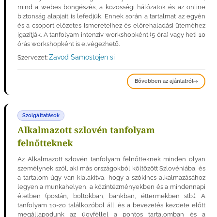
mind a webes böngészés, a közösségi hálózatok és az online
biztonság alapjait is lefedjük. Ennek során a tartalmat az egyén
és a csoport előzetes ismereteihez és előrehaladási üteméhez
igazítják. A tanfolyam intenzív workshopként (5 óra) vagy heti 10
órás workshopként is elvégezhető.
Zavod Samostojen si
Szervezet:
Bővebben az ajánlatról
Szolgáltatások
Alkalmazott szlovén tanfolyam
felnőtteknek
Az Alkalmazott szlovén tanfolyam felnőtteknek minden olyan
személynek szól, aki más országokból költözött Szlovéniába, és
a tartalom úgy van kialakítva, hogy a szókincs alkalmazásához
legyen a munkahelyen, a közintézményekben és a mindennapi
életben (postán, boltokban, bankban, éttermekben stb.). A
tanfolyam 10-20 találkozóból áll, és a bevezetés kezdete előtt
megállapodunk az ügyféllel a pontos tartalomban és a