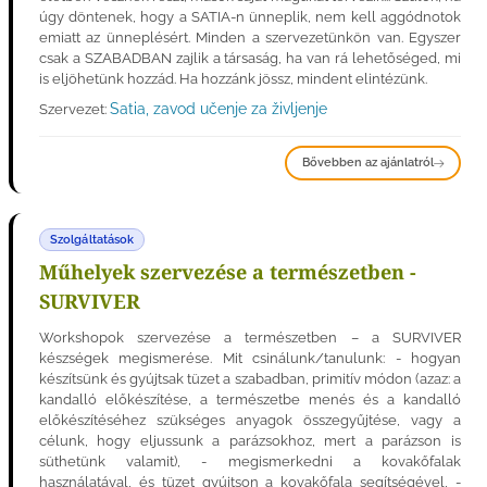
úgy döntenek, hogy a SATIA-n ünneplik, nem kell aggódnotok
emiatt az ünneplésért. Minden a szervezetünkön van. Egyszer
csak a SZABADBAN zajlik a társaság, ha van rá lehetőséged, mi
is eljöhetünk hozzád. Ha hozzánk jössz, mindent elintézünk.
Satia, zavod učenje za življenje
Szervezet:
Bővebben az ajánlatról
Szolgáltatások
Műhelyek szervezése a természetben -
SURVIVER
Workshopok szervezése a természetben – a SURVIVER
készségek megismerése. Mit csinálunk/tanulunk: - hogyan
készítsünk és gyújtsak tüzet a szabadban, primitív módon (azaz: a
kandalló előkészítése, a természetbe menés és a kandalló
előkészítéséhez szükséges anyagok összegyűjtése, vagy a
célunk, hogy eljussunk a parázsokhoz, mert a parázson is
süthetünk valamit), - megismerkedni a kovakőfalak
használatával, és tüzet gyújtson a kovakőfala segítségével, -