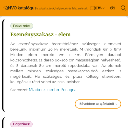
NVO katalógus
🇭🇺
HU
szolgáltatások, helyiségek és felszerelések
Akadály
Felszerelés
Eseményszakasz - elem
Az eseményszakasz összetételéhez szükséges elemeket
bérelünk, maximum 40 kv méretűek. M (mondjuk 5m x 8m).
Minden elem mérete 2m x 1m. Bármilyen darabot
kölcsönözhetsz. 12 darab 60–100 cm magasságban helyezhető,
és 8 darabnak 80 cm méretű repedéslába van. Az elemek
mellett minden szükséges összekapcsolódó eszköz is
megérkezik. Ha szükséges, és plusz költség ellenében,
kollégánk is részt vehet az installációban.
Mladinski center Postojna
Szervezet:
Bővebben az ajánlatról
Helyszínek