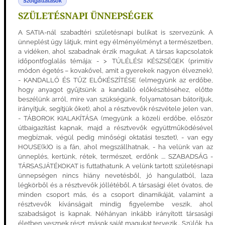
Szolgáltatások
SZÜLETÉSNAPI ÜNNEPSÉGEK
A SATIA-nál szabadtéri születésnapi bulikat is szervezünk. A
ünneplést úgy látjuk, mint egy élményélményt a természetben,
a vidéken, ahol szabadnak érzik magukat. A társas kapcsolatok
időpontfoglalás témája: - > TÚLÉLÉSI KÉSZSÉGEK (primitív
módon égetés – kovakővel, amit a gyerekek nagyon élveznek),
- KANDALLÓ ÉS TŰZ ELŐKÉSZÍTÉSE (elmegyünk az erdőbe,
hogy anyagot gyűjtsünk a kandalló előkészítéséhez, előtte
beszélünk arról, mire van szükségünk, folyamatosan bátorítjuk,
irányítjuk, segítjük őket), ahol a résztvevők részvétele jelen van,
- TÁBOROK KIALAKÍTÁSA (megyünk a közeli erdőbe, először
útbaigazítást kapnak, majd a résztvevők együttműködésével
megbíznak, végül pedig minőségi oktatási tesztet), - van egy
HOUSE(k)O is a fán, ahol megszállhatnak, - ha velünk van az
ünneplés, kertünk, rétek, természet, erdőnk .... SZABADSÁG -
TÁRSASJÁTÉKOKAT is futtathatunk. A velünk tartott születésnapi
ünnepségen nincs hiány nevetésből, jó hangulatból, laza
légkörből és a résztvevők jóllétéből. A társasági élet óvatos, de
minden csoport más, és a csoport dinamikáját, valamint a
résztvevők kívánságait mindig figyelembe veszik, ahol
szabadságot is kapnak. Néhányan inkább irányított társasági
életben vesznek részt, mások saját magukat tervezik... Szülők, ha