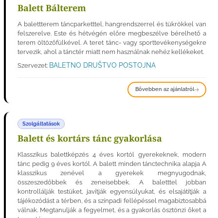
Balett Bálterem
A balettterem táncparketttel, hangrendszerrel és tükrökkel van
felszerelve. Este és hétvégén előre megbeszélve bérelhető a
terem öltözőfülkével. A teret tánc- vagy sporttevékenységekre
tervezik, ahol a tánctér miatt nem használnak nehéz kellékeket.
BALETNO DRUŠTVO POSTOJNA
Szervezet:
Bővebben az ajánlatról
Szolgáltatások
Balett és kortárs tánc gyakorlása
Klasszikus balettképzés 4 éves kortól gyerekeknek, modern
tánc pedig 9 éves kortól. A balett minden tánctechnika alapja A
klasszikus zenével a gyerekek megnyugodnak,
összeszedőbbek és zeneisebbek. A baletttel jobban
kontrollálják testüket, javítják egyensúlyukat, és elsajátítják a
tájékozódást a térben, és a színpadi fellépéssel magabiztosabbá
válnak. Megtanulják a fegyelmet, és a gyakorlás ösztönzi őket a