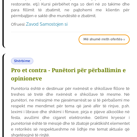
restorante, etj.). Kursi përbëhet nga 10 deri në 20 takime dhe
para fillimit të zbatimit, ne pajtohemi me klientin për
përmbajtjen e saktë dhe mundësitë e zbatimit.
Zavod Samostojen si
Ofruesi:
Më shumë rreth ofertës
Shërbime
Pro et contra - Punëtori për përballimin e
opinioneve
Punëtoria është e destinuar për nxënësit e shkollave fillore të
treshes së tretë dhe nxënësit e shkollave të mesme. Në
punëtori, ne mësojmë me pjesëmarrësit se si të përballemi me
respekt me mendimet për tema që janë afër të rinjve, p.sh.
leximi i librave dhe shikimi i filmave, pirja e pijeve alkoolike në
festa, avullimi dhe cigaret elektronike. Qëllimi kryesor i
punëtorisë është të mësojë dhe të zbatojë praktikisht elementet
e retorikës së respektueshme në lidhje me temat aktuale që
shqetësojnë të rinjtë.