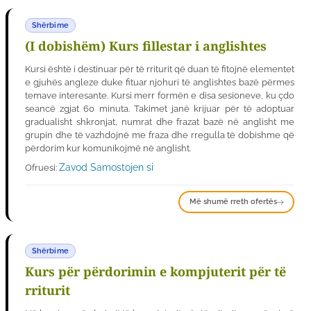
Shërbime
(I dobishëm) Kurs fillestar i anglishtes
Kursi është i destinuar për të rriturit që duan të fitojnë elementet
e gjuhës angleze duke fituar njohuri të anglishtes bazë përmes
temave interesante. Kursi merr formën e disa sesioneve, ku çdo
seancë zgjat 60 minuta. Takimet janë krijuar për të adoptuar
gradualisht shkronjat, numrat dhe frazat bazë në anglisht me
grupin dhe të vazhdojnë me fraza dhe rregulla të dobishme që
përdorim kur komunikojmë në anglisht.
Zavod Samostojen si
Ofruesi:
Më shumë rreth ofertës
Shërbime
Kurs për përdorimin e kompjuterit për të
rriturit