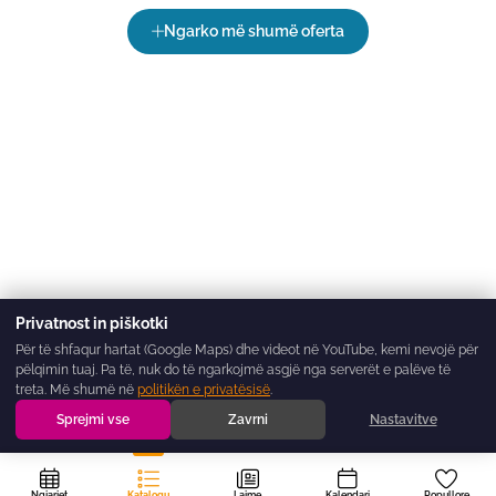
Ngarko më shumë oferta
Privatnost in piškotki
Për të shfaqur hartat (Google Maps) dhe videot në YouTube, kemi nevojë për
pëlqimin tuaj. Pa të, nuk do të ngarkojmë asgjë nga serverët e palëve të
treta. Më shumë në
politikën e privatësisë
.
Sprejmi vse
Zavrni
Nastavitve
Ngjarjet
Katalogu
Lajme
Kalendari
Popullore