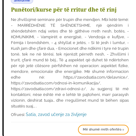
Shërbime
Punëtori/kurse për të rritur dhe të rinj
Ne zhvillojmë seminare për trupin dhe mendjen. Mbi këtë temë:
- MARRËDHËNIE TË SHËNDETSHME, një qëndrim i
shëndetshëm ndaj vetes dhe të gjithëve rreth nesh, botës, -
KOMUNIKIMI, - Vampirët e energjisë, - Vendosja e kufijve, -
Fëmija i brendshëm, - 4 shtyllat e jetës, - Si të jesh i lumtur, -
Kush jam dhe çfarë dua, - Emocionet dhe ndikimi i tyre në trupin
tonë, tek ne në tërësi, tek njerëzit përreth nesh, - Zhvillimi i
trurit, çfarë mund të bëj... Të 4 aspektet që duhet të ndërtohen
për një jetë cilësore përfshihen në operacion: aspektet fizike,
mendore, emocionale dhe energjike. Më shumë informacion
edhe në: https://zavodsatia.com/delavnice/,
https://zavodsatia.com/odnosi-in-komunikacija/,
https://zavodsatia.com/zdravi-odnosi-2/, Ju sugjeroj të më
kontaktoni, nëse është më e lehtë të pajtoheni, marr parasysh
vizionin, dëshirat tuaja... dhe rregullimet mund të bëhen sipas
situatës suaj,.. .
Satia, zavod učenje za življenje
Ofruesi:
Më shumë rreth ofertës