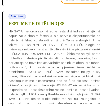
Shërbime
FESTIMET E DITËLINDJES
Në SATIA, ne organizojmë edhe festa ditëlindjesh në ajër të
hapur. Ne e shohim festën si një përvojë eksperimentale në
natyrë, në fshat, ku ata ndihen të lirë. Tema e shoqërimit me
takim: - > TRAJNIMI I AFTËSIVE TË MBIJETESËS (djegie në
mënyra primitive - me strall, të cilën fëmijët e pëlqejnë shumë),
- PËRGATITJA E OXHAKUT DHE ZJARRIT (shkojmë në pyll për të
mbledhur materiale për të përgatitur oxhakun, para kësaj flasim
për atë që na nevojitet, ata vazhdimisht inkurajohen, drejtohen,
ndihmohen), ku pjesëmarrja e pjesëmarrësve është e
pranishme, - NGRITJA E NJË BIVAKU (shkojmë në pyllin aty
pranë, fillimisht marrin udhëzime, më pas bërja e një bivaku në
bashkëpunim me pjesëmarrësit dhe në fund një test i arsimit
cilësor), - ne gjithashtu kemi një HOUSE(k)O në pemë ku mund
të qëndrojnë, - nëse festa është me ne kemi një kopsht, livadhe,
natyrë, pyll .... LIRIA - ne gjithashtu mund të drejtojmë LOJËRA
TAVOLINE. Në festën e ditëlindjes me ne, nuk mungojnë të
qeshurat dhe humori i mirë, atmosfera e relaksuar dhe