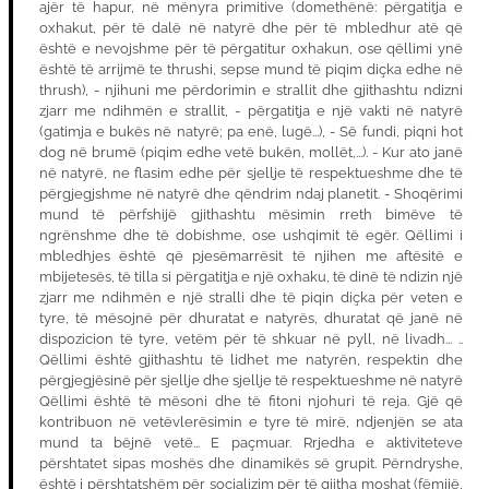
ajër të hapur, në mënyra primitive (domethënë: përgatitja e
oxhakut, për të dalë në natyrë dhe për të mbledhur atë që
është e nevojshme për të përgatitur oxhakun, ose qëllimi ynë
është të arrijmë te thrushi, sepse mund të piqim diçka edhe në
thrush), - njihuni me përdorimin e strallit dhe gjithashtu ndizni
zjarr me ndihmën e strallit, - përgatitja e një vakti në natyrë
(gatimja e bukës në natyrë; pa enë, lugë...), - Së fundi, piqni hot
dog në brumë (piqim edhe vetë bukën, mollët,...). - Kur ato janë
në natyrë, ne flasim edhe për sjellje të respektueshme dhe të
përgjegjshme në natyrë dhe qëndrim ndaj planetit. - Shoqërimi
mund të përfshijë gjithashtu mësimin rreth bimëve të
ngrënshme dhe të dobishme, ose ushqimit të egër. Qëllimi i
mbledhjes është që pjesëmarrësit të njihen me aftësitë e
mbijetesës, të tilla si përgatitja e një oxhaku, të dinë të ndizin një
zjarr me ndihmën e një stralli dhe të piqin diçka për veten e
tyre, të mësojnë për dhuratat e natyrës, dhuratat që janë në
dispozicion të tyre, vetëm për të shkuar në pyll, në livadh... ..
Qëllimi është gjithashtu të lidhet me natyrën, respektin dhe
përgjegjësinë për sjellje dhe sjellje të respektueshme në natyrë
Qëllimi është të mësoni dhe të fitoni njohuri të reja. Gjë që
kontribuon në vetëvlerësimin e tyre të mirë, ndjenjën se ata
mund ta bëjnë vetë... E paçmuar. Rrjedha e aktiviteteve
përshtatet sipas moshës dhe dinamikës së grupit. Përndryshe,
është i përshtatshëm për socializim për të gjitha moshat (fëmijë,