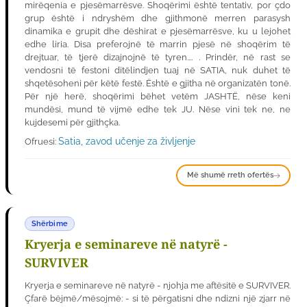
mirëqenia e pjesëmarrësve. Shoqërimi është tentativ, por çdo
grup është i ndryshëm dhe gjithmonë merren parasysh
dinamika e grupit dhe dëshirat e pjesëmarrësve, ku u lejohet
edhe liria. Disa preferojnë të marrin pjesë në shoqërim të
drejtuar, të tjerë dizajnojnë të tyren.... . Prindër, në rast se
vendosni të festoni ditëlindjen tuaj në SATIA, nuk duhet të
shqetësoheni për këtë festë. Është e gjitha në organizatën tonë.
Për një herë, shoqërimi bëhet vetëm JASHTË, nëse keni
mundësi, mund të vijmë edhe tek JU. Nëse vini tek ne, ne
kujdesemi për gjithçka.
Satia, zavod učenje za življenje
Ofruesi:
Më shumë rreth ofertës
Shërbime
Kryerja e seminareve në natyrë -
SURVIVER
Kryerja e seminareve në natyrë - njohja me aftësitë e SURVIVER.
Çfarë bëjmë/mësojmë: - si të përgatisni dhe ndizni një zjarr në