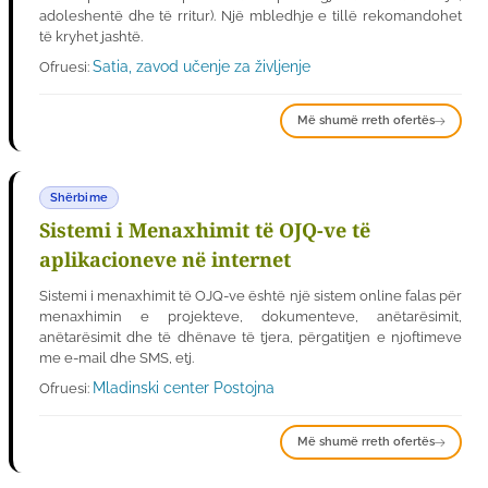
adoleshentë dhe të rritur). Një mbledhje e tillë rekomandohet
të kryhet jashtë.
Satia, zavod učenje za življenje
Ofruesi:
Më shumë rreth ofertës
Shërbime
Sistemi i Menaxhimit të OJQ-ve të
aplikacioneve në internet
Sistemi i menaxhimit të OJQ-ve është një sistem online falas për
menaxhimin e projekteve, dokumenteve, anëtarësimit,
anëtarësimit dhe të dhënave të tjera, përgatitjen e njoftimeve
me e-mail dhe SMS, etj.
Mladinski center Postojna
Ofruesi:
Më shumë rreth ofertës