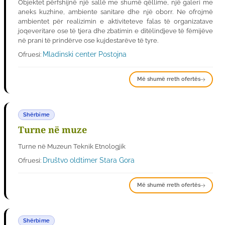
Objektet përfshijnë një sallë me shumë qëllime, një galeri me
aneks kuzhine, ambiente sanitare dhe një oborr. Ne ofrojmë
ambientet për realizimin e aktiviteteve falas të organizatave
joqeveritare ose të tjera dhe zbatimin e ditëlindjeve të fëmijëve
në prani të prindërve ose kujdestarëve të tyre.
Mladinski center Postojna
Ofruesi:
Më shumë rreth ofertës
Shërbime
Turne në muze
Turne në Muzeun Teknik Etnologjik
Društvo oldtimer Stara Gora
Ofruesi:
Më shumë rreth ofertës
Shërbime