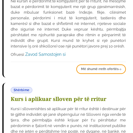
Në kursin e përdorimit të kompjuterit për të rriturit, ne mësojmë
bazat e përdorimit të kompjuterit me një grup pjesëmarrësish,
duke mbuluar funksionet bazë (ndezje, fikje, cilësimet
personale, përdorimi i miut të kompjuterit, tastierës dhe
kamerës) si dhe bazat e shfletimit në internet, rrjeteve sociale
dhe sigurisë në internet. Duke vepruar kështu, përmbajtja
përshtatet me njohuritë paraprake dhe ritmin e përparimit të
individit dhe grupit. Kursi mund të kryhet si një punëtori
intensive (5 orë shkollore) ose një punëtori javore prej 10 orësh.
Zavod Samostojen si
Ofruesi:
Më shumë rreth ofertës
Shërbime
Kurs i aplikuar slloven për të rritur
Kursi i sllovenishtes së aplikuar për të rritur është i destinuar për
të gjithë individët që janë shpërngulur në Slloveni nga vende të
tjera, dhe përmbajtja është krijuar për t'u përshtatur me
përdorimin e fjalorit në vendin e punës, në institucionet publike
dhe në jetën e përditshme (në postë, në dyqane, në bankë, në