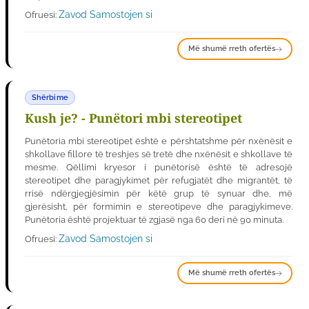
Zavod Samostojen si
Ofruesi:
Më shumë rreth ofertës
Shërbime
Kush je? - Punëtori mbi stereotipet
Punëtoria mbi stereotipet është e përshtatshme për nxënësit e
shkollave fillore të treshjes së tretë dhe nxënësit e shkollave të
mesme. Qëllimi kryesor i punëtorisë është të adresojë
stereotipet dhe paragjykimet për refugjatët dhe migrantët, të
rrisë ndërgjegjësimin për këtë grup të synuar dhe, më
gjerësisht, për formimin e stereotipeve dhe paragjykimeve.
Punëtoria është projektuar të zgjasë nga 60 deri në 90 minuta.
Zavod Samostojen si
Ofruesi:
Më shumë rreth ofertës