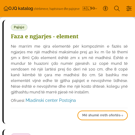
OJQ katalog
🇦🇱
SQ
shërbimeve, hapësirave dhe pajisjeve
Cilësimet e 
Pajisje
Faza e ngjarjes - element
Ne marrim me qira elementë për kompozimin e fazës së
ngjarjes me një madhësi maksimale prej 40 kv. m (le të themi
5m x 8m). Çdo element është 2m x 1m në madhësi. Është e
mundur të huazoni çdo numër pjesësh. 12 copë mund të
vendosen në një lartësi prej 60 deri në 100 cm, dhe 8 copë
kanë këmbë të çara me madhësi 80 cm. Së bashku me
elementët vijnë edhe të gjitha pajisjet e nevojshme lidhëse.
Nëse është e nevojshme dhe me një kosto shtesë, kolegu ynë
gjithashtu mund të marrë pjesë në instalim.
Mladinski center Postojna
Ofruesi:
Më shumë rreth ofertës