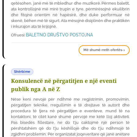
qetësohen, janë më të mbledhur dhe muzikorë. Përmes baletit,
ata kontrollojnë më mirë trupin e tyre, përmirësojnë ekuilibrin
dhe fitojnë orientim në hapësirë, dhe duke performuar në
skenë, bëhen më të sigurt. Ata mësojnë disiplinën dhe praktikën
i inkurajon ata të krijojnë.
BALETNO DRUŠTVO POSTOJNA
Ofruesi:
Më shumë rreth ofertës
Shërbime
Konsulencë në përgatitjen e një eventi
publik nga A në Z
Nëse keni nevojë për ndihmë me regjistrimin, promovimin,
përgatitjen teknike, rregullimin e të drejtave të autorit dhe
procedura të tjera në përgatitjen e eventeve, mund të na
kontaktoni, të cilët kanë shumë përvojë me këtë lloj aktiviteti.
Pas bisedës fillestare, ne do t'ju caktojmë një person të
përshtatshëm që do t'ju këshillojë dhe do t'ju ndihmojë të
zgjidhni problemin. Për organizatat joqeveritare që janë anëtare