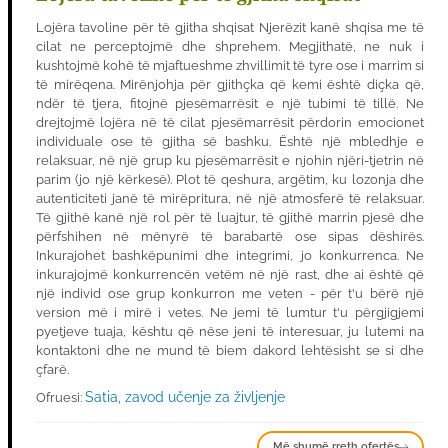
Lojëra tavoline për të gjitha shqisat Njerëzit kanë shqisa me të
cilat ne perceptojmë dhe shprehem. Megjithatë, ne nuk i
kushtojmë kohë të mjaftueshme zhvillimit të tyre ose i marrim si
të mirëqena. Mirënjohja për gjithçka që kemi është diçka që,
ndër të tjera, fitojnë pjesëmarrësit e një tubimi të tillë. Ne
drejtojmë lojëra në të cilat pjesëmarrësit përdorin emocionet
individuale ose të gjitha së bashku. Është një mbledhje e
relaksuar, në një grup ku pjesëmarrësit e njohin njëri-tjetrin në
parim (jo një kërkesë). Plot të qeshura, argëtim, ku lozonja dhe
autenticiteti janë të mirëpritura, në një atmosferë të relaksuar.
Të gjithë kanë një rol për të luajtur, të gjithë marrin pjesë dhe
përfshihen në mënyrë të barabartë ose sipas dëshirës.
Inkurajohet bashkëpunimi dhe integrimi, jo konkurrenca. Ne
inkurajojmë konkurrencën vetëm në një rast, dhe ai është që
një individ ose grup konkurron me veten - për t'u bërë një
version më i mirë i vetes. Ne jemi të lumtur t'u përgjigjemi
pyetjeve tuaja, kështu që nëse jeni të interesuar, ju lutemi na
kontaktoni dhe ne mund të biem dakord lehtësisht se si dhe
çfarë.
Satia, zavod učenje za življenje
Ofruesi:
Më shumë rreth ofertës