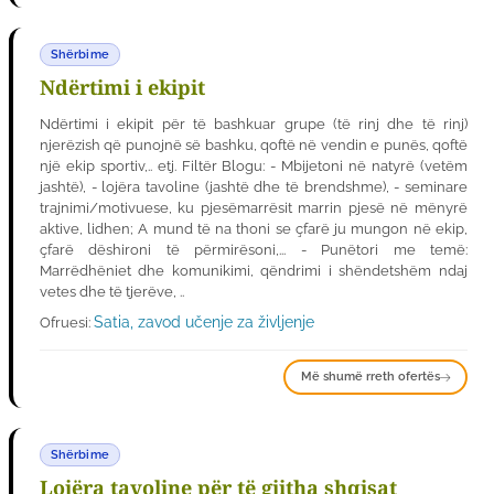
Shërbime
Ndërtimi i ekipit
Ndërtimi i ekipit për të bashkuar grupe (të rinj dhe të rinj)
njerëzish që punojnë së bashku, qoftë në vendin e punës, qoftë
një ekip sportiv,.. etj. Filtër Blogu: - Mbijetoni në natyrë (vetëm
jashtë), - lojëra tavoline (jashtë dhe të brendshme), - seminare
trajnimi/motivuese, ku pjesëmarrësit marrin pjesë në mënyrë
aktive, lidhen; A mund të na thoni se çfarë ju mungon në ekip,
çfarë dëshironi të përmirësoni,... - Punëtori me temë:
Marrëdhëniet dhe komunikimi, qëndrimi i shëndetshëm ndaj
vetes dhe të tjerëve, ..
Satia, zavod učenje za življenje
Ofruesi:
Më shumë rreth ofertës
Shërbime
Lojëra tavoline për të gjitha shqisat