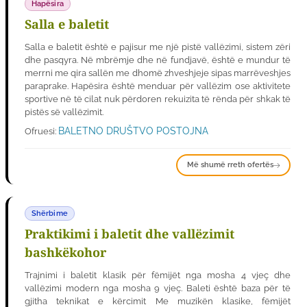
Hapësira
Salla e baletit
Salla e baletit është e pajisur me një pistë vallëzimi, sistem zëri
dhe pasqyra. Në mbrëmje dhe në fundjavë, është e mundur të
merrni me qira sallën me dhomë zhveshjeje sipas marrëveshjes
paraprake. Hapësira është menduar për vallëzim ose aktivitete
sportive në të cilat nuk përdoren rekuizita të rënda për shkak të
pistës së vallëzimit.
BALETNO DRUŠTVO POSTOJNA
Ofruesi:
Më shumë rreth ofertës
Shërbime
Praktikimi i baletit dhe vallëzimit
bashkëkohor
Trajnimi i baletit klasik për fëmijët nga mosha 4 vjeç dhe
vallëzimi modern nga mosha 9 vjeç. Baleti është baza për të
gjitha teknikat e kërcimit Me muzikën klasike, fëmijët