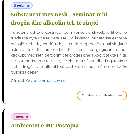
Shërbime
Substancat mes nesh - Seminar mbi
drogën dhe alkoolin tek të rinjtë
Punëtoria është e destinuar për nxënësit e shkollave fillore të
triadës së dytë dhe të tretë. Qëllimi kryesor i punëtorisë është të
mësojë rreth llojeve të ndryshme të drogës që aktualisht janë
aktuale tek të rinjtë dhe të rrisë ndërgjegjësimin për
keqkuptimet rreth përdorimit të drogës dhe alkoolit tek të rinjtë.
Në punëtorinë me të rinjtë, ne zbulojmë fakte dhe keqkuptime
rreth drogës dhe alkoolit së bashku me ndihmën e metodës
"surpriza qepë".
Zavod Samostojen si
Ofruesi:
Më shumë rreth ofertës
Hapësira
Ambientet e MC Postojna