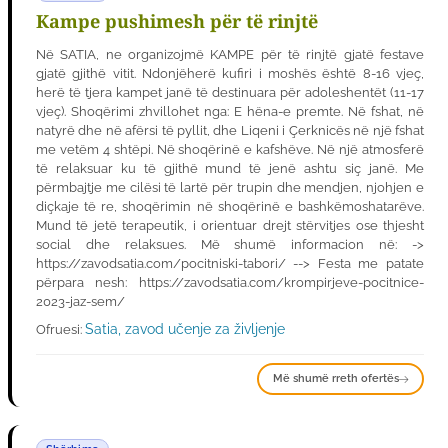
Kampe pushimesh për të rinjtë
Në SATIA, ne organizojmë KAMPE për të rinjtë gjatë festave
gjatë gjithë vitit. Ndonjëherë kufiri i moshës është 8-16 vjeç,
herë të tjera kampet janë të destinuara për adoleshentët (11-17
vjeç). Shoqërimi zhvillohet nga: E hëna-e premte. Në fshat, në
natyrë dhe në afërsi të pyllit, dhe Liqeni i Çerknicës në një fshat
me vetëm 4 shtëpi. Në shoqërinë e kafshëve. Në një atmosferë
të relaksuar ku të gjithë mund të jenë ashtu siç janë. Me
përmbajtje me cilësi të lartë për trupin dhe mendjen, njohjen e
diçkaje të re, shoqërimin në shoqërinë e bashkëmoshatarëve.
Mund të jetë terapeutik, i orientuar drejt stërvitjes ose thjesht
social dhe relaksues. Më shumë informacion në: ->
https://zavodsatia.com/pocitniski-tabori/ --> Festa me patate
përpara nesh: https://zavodsatia.com/krompirjeve-pocitnice-
2023-jaz-sem/
Satia, zavod učenje za življenje
Ofruesi:
Më shumë rreth ofertës