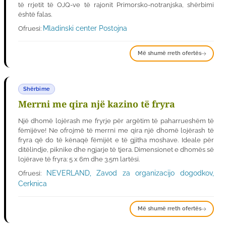
të rrjetit të OJQ-ve të rajonit Primorsko-notranjska, shërbimi
është falas.
Mladinski center Postojna
Ofruesi:
Më shumë rreth ofertës
Shërbime
Merrni me qira një kazino të fryra
Një dhomë lojërash me fryrje për argëtim të paharrueshëm të
fëmijëve! Ne ofrojmë të merrni me qira një dhomë lojërash të
fryra që do të kënaqë fëmijët e të gjitha moshave. Ideale për
ditëlindje, piknike dhe ngjarje të tjera. Dimensionet e dhomës së
lojërave të fryra: 5 x 6m dhe 3.5m lartësi.
NEVERLAND, Zavod za organizacijo dogodkov,
Ofruesi:
Cerknica
Më shumë rreth ofertës